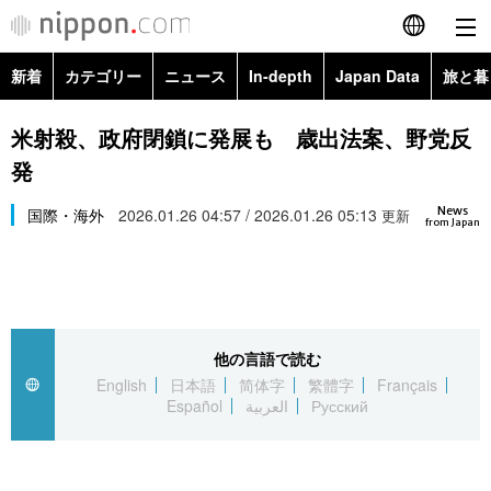
新着
カテゴリー
ニュース
In-depth
Japan Data
旅と暮
English
政治・外交
Topics
米射殺、政府閉鎖に発展も 歳出法案、野党反
简体字
発
経済・ビジネス
Images
繁體字
カテゴリー
News
国際・海外
2026.01.26 04:57 / 2026.01.26 05:13
更新
from Japan
国際・海外
People
Français
政治・外交
ニュース
社会
東京
Español
経済・ビジネス
トップ
In-depth
文化
お知らせ
العربية
他の言語で読む
English
日本語
简体字
繁體字
Français
国際
アーカイブ
Japan Data
科学・技術
Español
العربية
Русский
Русский
社会
旅と暮らし
暮らし