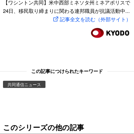
【ワシントン共同】米中西部ミネソタ州ミネアポリスで
スポーツ・東京2020
文化
動画/Live
24日、移民取り締まりに関わる連邦職員が抗議活動中...
記事全文を読む（外部サイト）
科学・技術
Books
暮らし
Cinema
スポーツ・東京2020
Topics
この記事につけられたキーワード
Images
共同通信ニュース
People
東京
このシリーズの他の記事
お知らせ