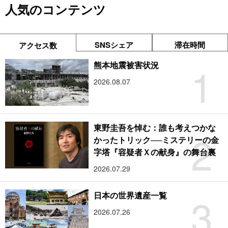
人気のコンテンツ
SNSシェア
滞在時間
アクセス数
1
熊本地震被害状況
2026.08.07
東野圭吾を悼む：誰も考えつかな
2
かったトリック──ミステリーの金
字塔『容疑者Ｘの献身』の舞台裏
2026.07.29
3
日本の世界遺産一覧
2026.07.26