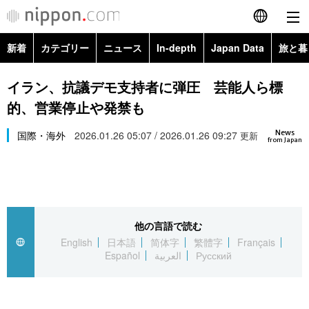
新着
カテゴリー
ニュース
In-depth
Japan Data
旅と暮
English
政治・外交
Topics
イラン、抗議デモ支持者に弾圧 芸能人ら標
简体字
的、営業停止や発禁も
経済・ビジネス
Images
繁體字
カテゴリー
News
国際・海外
2026.01.26 05:07 / 2026.01.26 09:27
更新
from Japan
国際・海外
People
Français
政治・外交
ニュース
社会
東京
Español
経済・ビジネス
トップ
In-depth
文化
お知らせ
العربية
他の言語で読む
English
日本語
简体字
繁體字
Français
国際
アーカイブ
Japan Data
科学・技術
Español
العربية
Русский
Русский
社会
旅と暮らし
暮らし