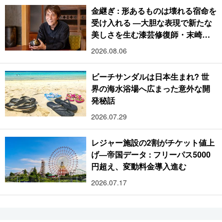
金継ぎ : 形あるものは壊れる宿命を
受け入れる ―大胆な表現で新たな
美しさを生む漆芸修復師・末崎広
樹
2026.08.06
ビーチサンダルは日本生まれ? 世
界の海水浴場へ広まった意外な開
発秘話
2026.07.29
レジャー施設の2割がチケット値上
げ―帝国データ : フリーパス5000
円超え、変動料金導入進む
2026.07.17