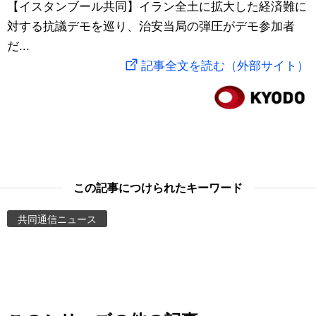
【イスタンブール共同】イラン全土に拡大した経済難に
スポーツ・東京2020
文化
動画/Live
対する抗議デモを巡り、治安当局の弾圧がデモ参加者
だ...
科学・技術
Books
記事全文を読む（外部サイト）
暮らし
Cinema
スポーツ・東京2020
Topics
Images
この記事につけられたキーワード
共同通信ニュース
People
東京
お知らせ