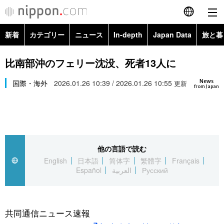
新着
カテゴリー
ニュース
In-depth
Japan Data
旅と暮
English
政治・外交
Topics
比南部沖のフェリー沈没、死者13人に
简体字
News
経済・ビジネス
国際・海外
2026.01.26 10:39 / 2026.01.26 10:55
Images
更新
繁體字
from Japan
カテゴリー
国際・海外
People
Français
政治・外交
ニュース
社会
東京
Español
他の言語で読む
経済・ビジネス
トップ
In-depth
文化
お知らせ
English
日本語
简体字
繁體字
Français
العربية
Español
العربية
Русский
国際
アーカイブ
Japan Data
科学・技術
Русский
社会
旅と暮らし
暮らし
共同通信ニュース速報