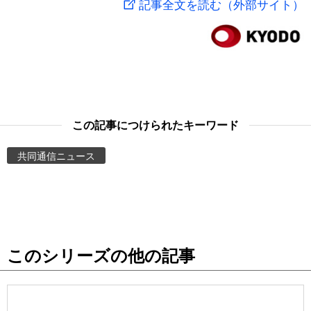
記事全文を読む（外部サイト）
スポーツ・東京2020
文化
動画/Live
科学・技術
Books
暮らし
Cinema
この記事につけられたキーワード
スポーツ・東京2020
Topics
共同通信ニュース
Images
People
このシリーズの他の記事
東京
お知らせ