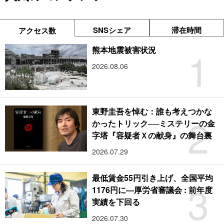
SNSシェア
滞在時間
アクセス数
1
熊本地震被害状況
2026.08.06
東野圭吾を悼む：誰も考えつかな
2
かったトリック──ミステリーの金
字塔『容疑者Ｘの献身』の舞台裏
2026.07.29
最低賃金55円引き上げ、全国平均
3
1176円に―厚労省審議会 : 前年度
実績を下回る
2026.07.30