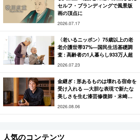
セルフ・ブランディングで風景版
画の頂点に
2026.07.17
〈老いるニッポン〉75歳以上の老
老介護世帯37%―国民生活基礎調
査 : 高齢者の1人暮らし933万人超
2026.07.23
金継ぎ : 形あるものは壊れる宿命を
受け入れる ―大胆な表現で新たな
美しさを生む漆芸修復師・末崎広
樹
2026.08.06
人気のコンテンツ