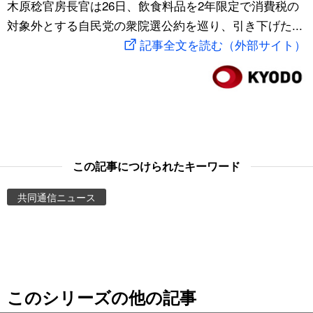
木原稔官房長官は26日、飲食料品を2年限定で消費税の
スポーツ・東京2020
文化
動画/Live
対象外とする自民党の衆院選公約を巡り、引き下げた...
記事全文を読む（外部サイト）
科学・技術
Books
暮らし
Cinema
スポーツ・東京2020
Topics
この記事につけられたキーワード
Images
共同通信ニュース
People
東京
このシリーズの他の記事
お知らせ