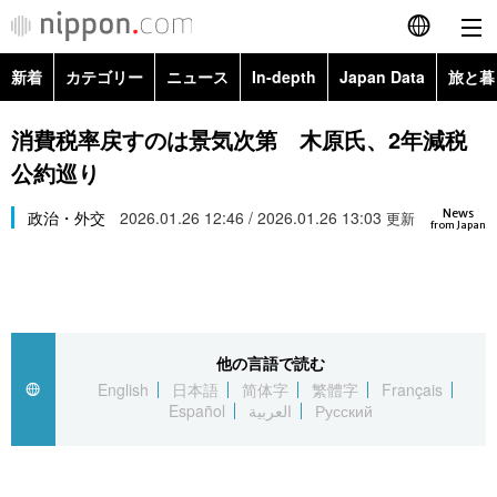
新着
カテゴリー
ニュース
In-depth
Japan Data
旅と暮
English
政治・外交
Topics
消費税率戻すのは景気次第 木原氏、2年減税
简体字
公約巡り
経済・ビジネス
Images
繁體字
カテゴリー
News
政治・外交
2026.01.26 12:46 / 2026.01.26 13:03
更新
from Japan
国際・海外
People
Français
政治・外交
ニュース
社会
東京
Español
経済・ビジネス
トップ
In-depth
文化
お知らせ
العربية
他の言語で読む
English
日本語
简体字
繁體字
Français
国際
アーカイブ
Japan Data
科学・技術
Español
العربية
Русский
Русский
社会
旅と暮らし
暮らし