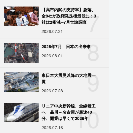
7
【高市内閣の支持率】急落、
全8社が政権発足後最低に：3
社は2桁減─7月世論調査
2026.07.31
8
2026年7月 日本の出来事
2026.08.01
9
東日本大震災以降の大地震一
覧
2026.07.28
10
リニア中央新幹線、全線着工
へ 品川～名古屋が最速40
分、開業は早くて2036年
2026.07.16