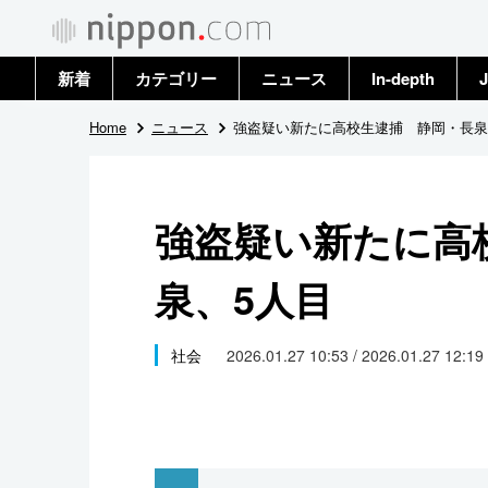
新着
カテゴリー
ニュース
In-depth
J
政治・外交
トップ
Home
ニュース
強盗疑い新たに高校生逮捕 静岡・長泉
経済・ビジネス
アーカイブ
強盗疑い新たに高
国際
泉、5人目
社会
文化
社会
2026.01.27 10:53 / 2026.01.27 12:19
科学・技術
暮らし