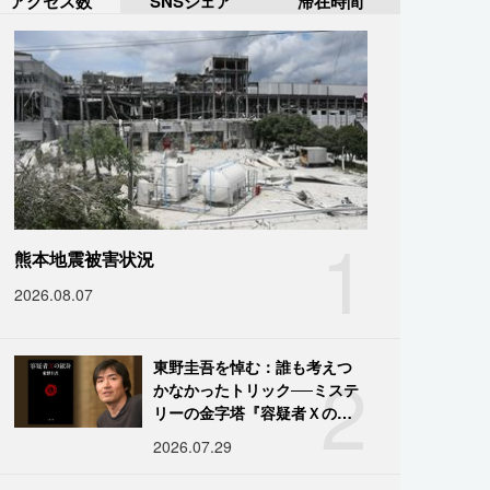
アクセス数
SNSシェア
滞在時間
1
熊本地震被害状況
2026.08.07
2
東野圭吾を悼む：誰も考えつ
かなかったトリック──ミステ
リーの金字塔『容疑者Ｘの献
身』の舞台裏
2026.07.29