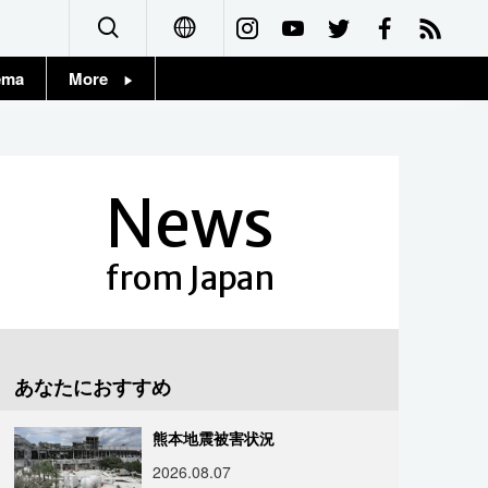
ema
More
English
Topics
简体字
Images
News
繁體字
People
Français
from Japan
東京
Español
お知らせ
العربية
あなたにおすすめ
Русский
熊本地震被害状況
2026.08.07