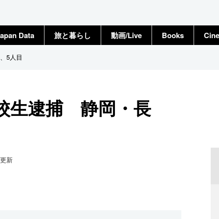
apan Data
旅と暮らし
動画/Live
Books
Cin
、5人目
校生逮捕 静岡・長
更新