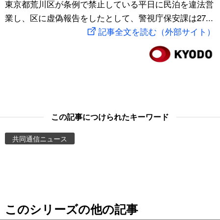
東京都荒川区が条例で禁止している平日に民泊を違法営
スポーツ・東京2020
文化
動画/Live
業し、区に虚偽報告をしたとして、警視庁保安課は27...
記事全文を読む（外部サイト）
科学・技術
Books
暮らし
Cinema
スポーツ・東京2020
Topics
この記事につけられたキーワード
Images
共同通信ニュース
People
東京
このシリーズの他の記事
お知らせ