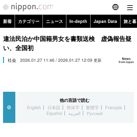
新着
カテゴリー
ニュース
In-depth
Japan Data
旅と暮
English
政治・外交
Topics
違法民泊か中国籍男女を書類送検 虚偽報告疑
简体字
い、全国初
経済・ビジネス
Images
繁體字
カテゴリー
News
社会
2026.01.27 11:46 / 2026.01.27 12:09
更新
from Japan
国際・海外
People
Français
政治・外交
ニュース
社会
東京
Español
経済・ビジネス
トップ
In-depth
文化
お知らせ
العربية
他の言語で読む
English
日本語
简体字
繁體字
Français
国際
アーカイブ
Japan Data
科学・技術
Español
العربية
Русский
Русский
社会
旅と暮らし
暮らし