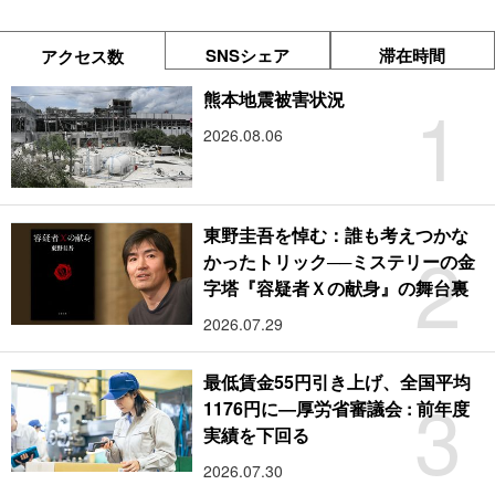
SNSシェア
滞在時間
アクセス数
1
熊本地震被害状況
2026.08.06
東野圭吾を悼む：誰も考えつかな
2
かったトリック──ミステリーの金
字塔『容疑者Ｘの献身』の舞台裏
2026.07.29
最低賃金55円引き上げ、全国平均
3
1176円に―厚労省審議会 : 前年度
実績を下回る
2026.07.30