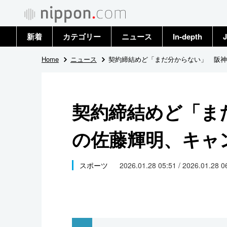
新着
カテゴリー
ニュース
In-depth
J
政治・外交
トップ
Home
ニュース
契約締結めど「まだ分からない」 阪神
経済・ビジネス
アーカイブ
契約締結めど「ま
国際
の佐藤輝明、キャ
社会
文化
スポーツ
2026.01.28 05:51 / 2026.01.28 
科学・技術
暮らし