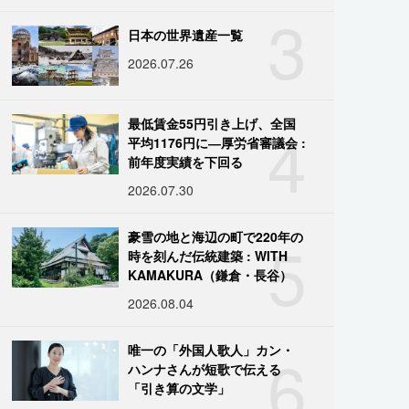
3
日本の世界遺産一覧
2026.07.26
4
最低賃金55円引き上げ、全国
平均1176円に―厚労省審議会 :
前年度実績を下回る
2026.07.30
5
豪雪の地と海辺の町で220年の
時を刻んだ伝統建築 : WITH
KAMAKURA（鎌倉・長谷）
2026.08.04
6
唯一の「外国人歌人」カン・
ハンナさんが短歌で伝える
「引き算の文学」