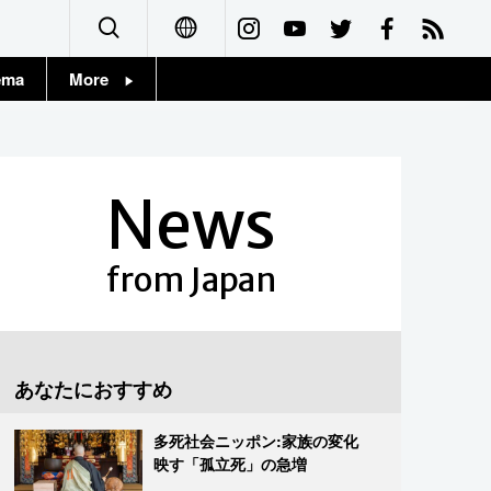
ema
More
English
Topics
简体字
Images
News
繁體字
People
Français
from Japan
東京
Español
お知らせ
العربية
あなたにおすすめ
Русский
多死社会ニッポン:家族の変化
映す「孤立死」の急増