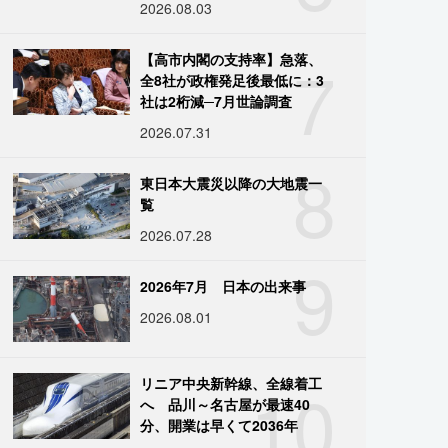
2026.08.03
7
【高市内閣の支持率】急落、
全8社が政権発足後最低に：3
社は2桁減─7月世論調査
2026.07.31
8
東日本大震災以降の大地震一
覧
2026.07.28
9
2026年7月 日本の出来事
2026.08.01
10
リニア中央新幹線、全線着工
へ 品川～名古屋が最速40
分、開業は早くて2036年