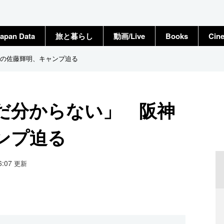
apan Data
旅と暮らし
動画/Live
Books
Cin
の佐藤輝明、キャンプ迫る
だ分からない」 阪神
ンプ迫る
06:07
更新