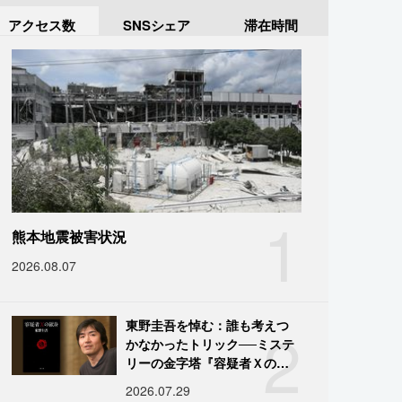
アクセス数
SNSシェア
滞在時間
1
熊本地震被害状況
2026.08.07
2
東野圭吾を悼む：誰も考えつ
かなかったトリック──ミステ
リーの金字塔『容疑者Ｘの献
身』の舞台裏
2026.07.29