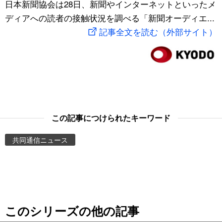
日本新聞協会は28日、新聞やインターネットといったメ
スポーツ・東京2020
文化
動画/Live
ディアへの読者の接触状況を調べる「新聞オーディエ...
記事全文を読む（外部サイト）
科学・技術
Books
暮らし
Cinema
スポーツ・東京2020
Topics
この記事につけられたキーワード
Images
共同通信ニュース
People
東京
このシリーズの他の記事
お知らせ