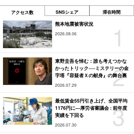
SNSシェア
滞在時間
アクセス数
1
熊本地震被害状況
2026.08.06
東野圭吾を悼む：誰も考えつかな
2
かったトリック──ミステリーの金
字塔『容疑者Ｘの献身』の舞台裏
2026.07.29
最低賃金55円引き上げ、全国平均
3
1176円に―厚労省審議会 : 前年度
実績を下回る
2026.07.30