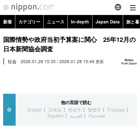
新着
カテゴリー
ニュース
In-depth
Japan Data
旅と暮
English
政治・外交
Topics
国際情勢や政府当初予算案に関心 25年12月の
简体字
日本新聞協会調査
経済・ビジネス
Images
繁體字
カテゴリー
News
社会
2026.01.28 15:33 / 2026.01.28 15:49
更新
from Japan
国際・海外
People
Français
政治・外交
ニュース
社会
東京
Español
経済・ビジネス
トップ
In-depth
文化
お知らせ
العربية
他の言語で読む
English
日本語
简体字
繁體字
Français
国際
アーカイブ
Japan Data
科学・技術
Español
العربية
Русский
Русский
社会
旅と暮らし
暮らし