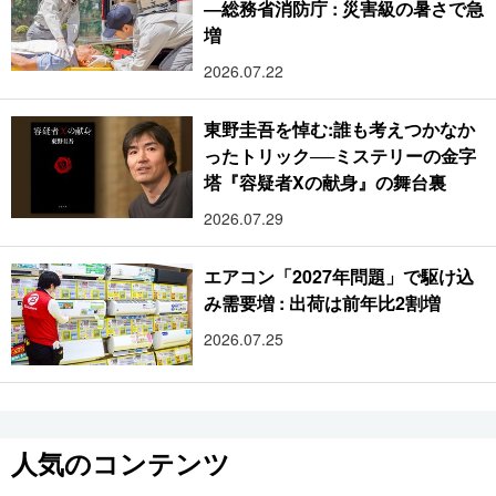
―総務省消防庁 : 災害級の暑さで急
増
2026.07.22
東野圭吾を悼む:誰も考えつかなか
ったトリック──ミステリーの金字
塔『容疑者Xの献身』の舞台裏
2026.07.29
エアコン「2027年問題」で駆け込
み需要増 : 出荷は前年比2割増
2026.07.25
人気のコンテンツ