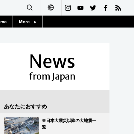
ema
More
English
Topics
简体字
Images
News
繁體字
People
Français
from Japan
東京
Español
お知らせ
العربية
あなたにおすすめ
Русский
東日本大震災以降の大地震一
覧