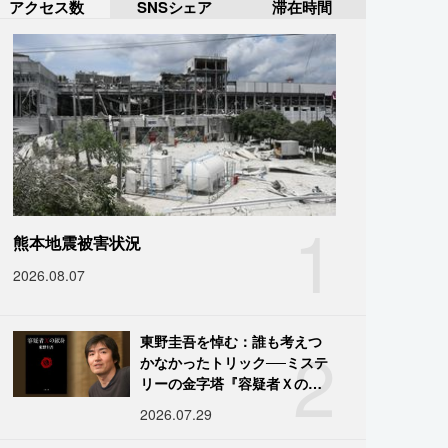
アクセス数
SNSシェア
滞在時間
1
熊本地震被害状況
2026.08.07
2
東野圭吾を悼む：誰も考えつ
かなかったトリック──ミステ
リーの金字塔『容疑者Ｘの献
身』の舞台裏
2026.07.29