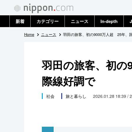
新着
カテゴリー
ニュース
In-depth
J
政治・外交
トップ
Home
ニュース
羽田の旅客、初の9000万人超 25年、
経済・ビジネス
アーカイブ
羽田の旅客、初の9
国際
際線好調で
社会
文化
社会
旅と暮らし
2026.01.28 18:39 / 
科学・技術
暮らし