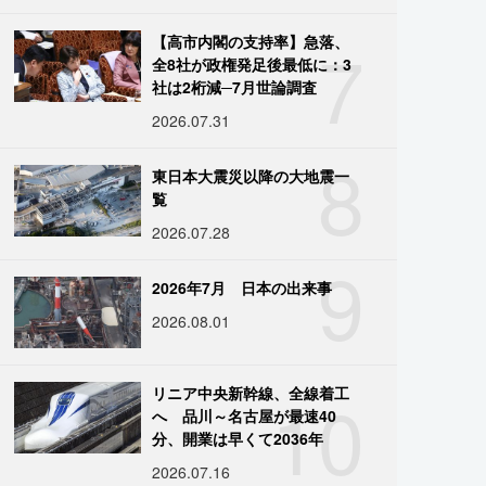
7
【高市内閣の支持率】急落、
全8社が政権発足後最低に：3
社は2桁減─7月世論調査
2026.07.31
8
東日本大震災以降の大地震一
覧
2026.07.28
9
2026年7月 日本の出来事
2026.08.01
10
リニア中央新幹線、全線着工
へ 品川～名古屋が最速40
分、開業は早くて2036年
2026.07.16