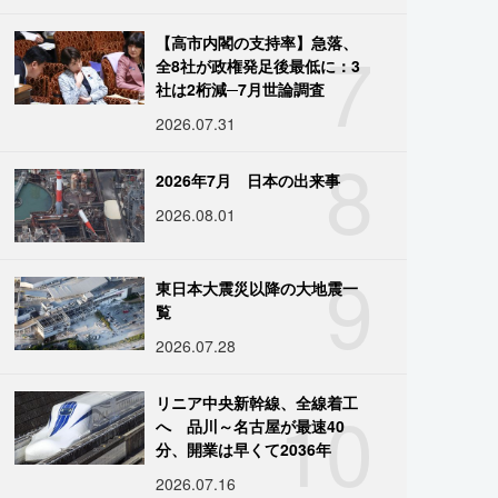
7
【高市内閣の支持率】急落、
全8社が政権発足後最低に：3
社は2桁減─7月世論調査
2026.07.31
8
2026年7月 日本の出来事
2026.08.01
9
東日本大震災以降の大地震一
覧
2026.07.28
10
リニア中央新幹線、全線着工
へ 品川～名古屋が最速40
分、開業は早くて2036年
2026.07.16