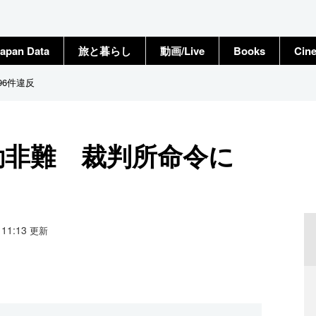
apan Data
旅と暮らし
動画/Live
Books
Cin
96件違反
動非難 裁判所命令に
9 11:13
更新