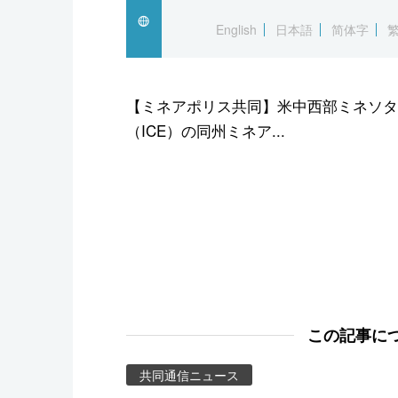
スポーツ・東京2020
English
日本語
简体字
【ミネアポリス共同】米中西部ミネソタ
（ICE）の同州ミネア...
この記事に
共同通信ニュース