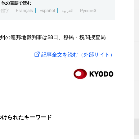
他の言語で読む
繁體字
Français
Español
العربية
Русский
州の連邦地裁判事は28日、移民・税関捜査局
記事全文を読む（外部サイト）
つけられたキーワード