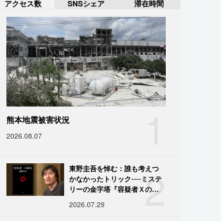
アクセス数
SNSシェア
滞在時間
1
熊本地震被害状況
2026.08.07
2
東野圭吾を悼む：誰も考えつ
かなかったトリック──ミステ
リーの金字塔『容疑者Ｘの献
身』の舞台裏
2026.07.29