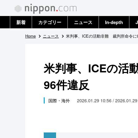
新着
カテゴリー
ニュース
In-depth
J
政治・外交
トップ
Home
ニュース
米判事、ICEの活動非難 裁判所命令に
経済・ビジネス
アーカイブ
米判事、ICEの活
国際
96件違反
社会
文化
国際・海外
2026.01.29 10:56 / 2026.01.2
科学・技術
暮らし