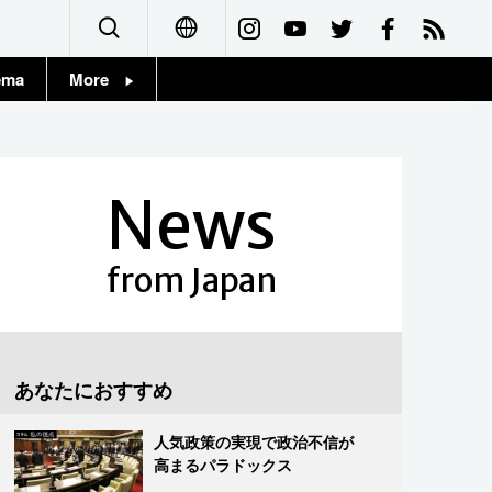
ema
More
English
Topics
简体字
Images
News
繁體字
People
Français
from Japan
東京
Español
お知らせ
العربية
あなたにおすすめ
Русский
人気政策の実現で政治不信が
高まるパラドックス