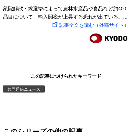
スポーツ・東京2020
衆院解散・総選挙によって農林水産品や食品など約400
文化
動画/Live
品目について、輸入関税が上昇する恐れが出ている。...
記事全文を読む（外部サイト）
科学・技術
Books
暮らし
Cinema
スポーツ・東京2020
Topics
Images
この記事につけられたキーワード
共同通信ニュース
People
東京
お知らせ
このシリーズの他の記事