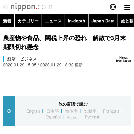
新着
カテゴリー
ニュース
In-depth
Japan Data
旅と暮
English
政治・外交
Topics
農産物や食品、関税上昇の恐れ 解散で3月末
简体字
期限切れ懸念
経済・ビジネス
Images
繁體字
カテゴリー
News
経済・ビジネス
from Japan
2026.01.29 15:35 / 2026.01.29 18:32
国際・海外
更新
People
Français
政治・外交
ニュース
社会
東京
Español
経済・ビジネス
トップ
In-depth
文化
お知らせ
العربية
他の言語で読む
国際
アーカイブ
Japan Data
科学・技術
English
日本語
简体字
繁體字
Français
Русский
Español
العربية
Русский
社会
旅と暮らし
暮らし