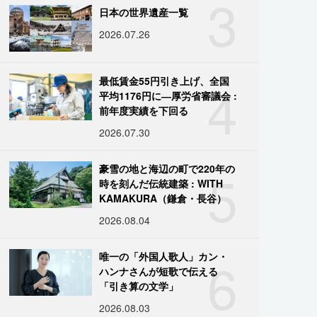
3
日本の世界遺産一覧
2026.07.26
4
最低賃金55円引き上げ、全国
平均1176円に―厚労省審議会 :
前年度実績を下回る
2026.07.30
5
豪雪の地と海辺の町で220年の
時を刻んだ伝統建築 : WITH
KAMAKURA（鎌倉・長谷）
2026.08.04
6
唯一の「外国人歌人」カン・
ハンナさんが短歌で伝える
「引き算の文学」
2026.08.03