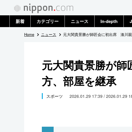
新着
カテゴリー
ニュース
In-depth
J
政治・外交
トップ
Home
ニュース
元大関貴景勝が師匠会に初出席 湊川親
経済・ビジネス
アーカイブ
元大関貴景勝が師
国際
方、部屋を継承
社会
文化
スポーツ
2026.01.29 17:39 / 2026.01.29 
科学・技術
暮らし