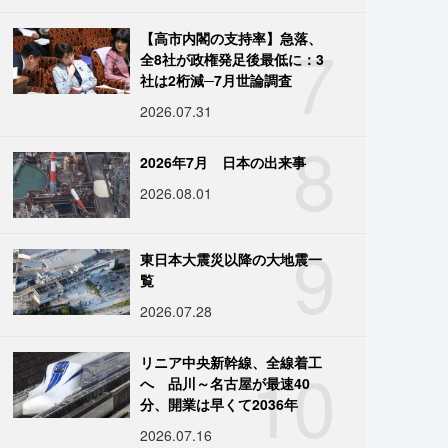
7
【高市内閣の支持率】急落、
全8社が政権発足後最低に：3
社は2桁減─7月世論調査
2026.07.31
8
2026年7月 日本の出来事
2026.08.01
9
東日本大震災以降の大地震一
覧
2026.07.28
10
リニア中央新幹線、全線着工
へ 品川～名古屋が最速40
分、開業は早くて2036年
2026.07.16