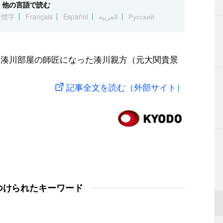
他の言語で読む
繁體字
Français
Español
العربية
Русский
て湊川部屋の師匠になった湊川親方（元大関貴景
記事全文を読む（外部サイト）
つけられたキーワード