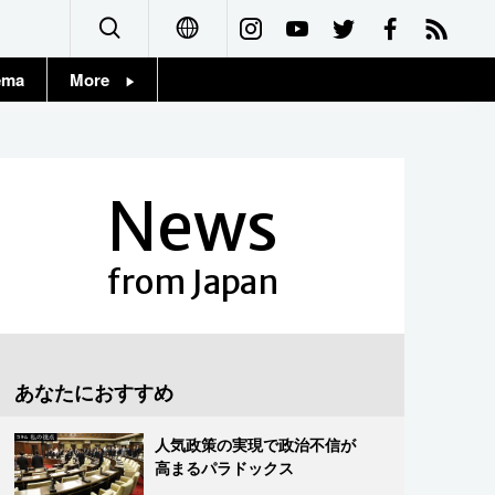
ema
More
English
Topics
简体字
Images
News
繁體字
People
Français
from Japan
東京
Español
お知らせ
العربية
あなたにおすすめ
Русский
人気政策の実現で政治不信が
高まるパラドックス