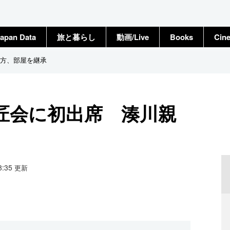
apan Data
旅と暮らし
動画/Live
Books
Cin
方、部屋を継承
匠会に初出席 湊川親
18:35
更新