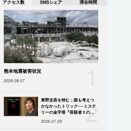
アクセス数
SNSシェア
滞在時間
1
熊本地震被害状況
2026.08.07
2
東野圭吾を悼む：誰も考えつ
かなかったトリック──ミステ
リーの金字塔『容疑者Ｘの献
身』の舞台裏
2026.07.29