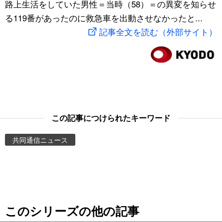
路上生活をしていた男性＝当時（58）＝の異変を知らせ
スポーツ・東京2020
文化
動画/Live
る119番があったのに救急車を出動させなかったと...
記事全文を読む（外部サイト）
科学・技術
Books
暮らし
Cinema
スポーツ・東京2020
Topics
この記事につけられたキーワード
Images
共同通信ニュース
People
東京
このシリーズの他の記事
お知らせ