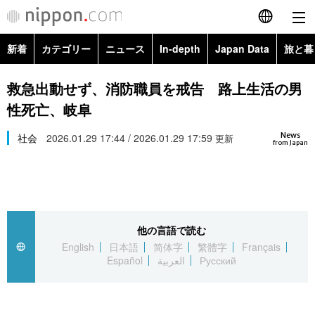
新着
カテゴリー
ニュース
In-depth
Japan Data
旅と暮
English
政治・外交
Topics
救急出動せず、消防職員を戒告 路上生活の男
简体字
性死亡、岐阜
経済・ビジネス
Images
繁體字
カテゴリー
News
社会
2026.01.29 17:44 / 2026.01.29 17:59
更新
from Japan
国際・海外
People
Français
政治・外交
ニュース
社会
東京
Español
経済・ビジネス
トップ
In-depth
文化
お知らせ
العربية
他の言語で読む
English
日本語
简体字
繁體字
Français
国際
アーカイブ
Japan Data
科学・技術
Español
العربية
Русский
Русский
社会
旅と暮らし
暮らし