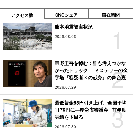
SNSシェア
滞在時間
アクセス数
1
熊本地震被害状況
2026.08.06
東野圭吾を悼む：誰も考えつかな
2
かったトリック──ミステリーの金
字塔『容疑者Ｘの献身』の舞台裏
2026.07.29
最低賃金55円引き上げ、全国平均
3
1176円に―厚労省審議会 : 前年度
実績を下回る
2026.07.30