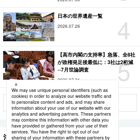
4
日本の世界遺産一覧
2026.07.26
【高市内閣の支持率】急落、全8社
5
が政権発足後最低に：3社は2桁減
─7月世論調査
2026.07.31
もっと見る
注目のキーワード