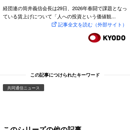
スポーツ・東京2020
経団連の筒井義信会長は29日、2026年春闘で課題となっ
文化
動画/Live
ている賃上げについて「人への投資という価値観...
記事全文を読む（外部サイト）
科学・技術
Books
暮らし
Cinema
スポーツ・東京2020
Topics
Images
この記事につけられたキーワード
共同通信ニュース
People
東京
お知らせ
このシリーズの他の記事