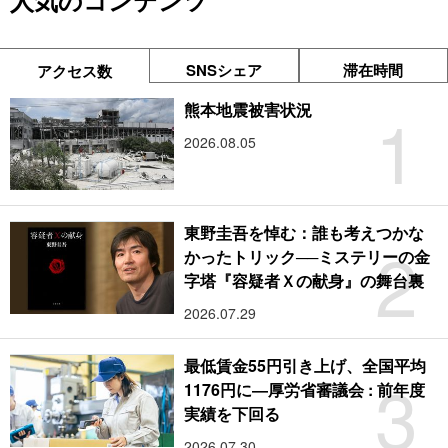
人気のコンテンツ
SNSシェア
滞在時間
アクセス数
1
熊本地震被害状況
2026.08.05
東野圭吾を悼む：誰も考えつかな
2
かったトリック──ミステリーの金
字塔『容疑者Ｘの献身』の舞台裏
2026.07.29
最低賃金55円引き上げ、全国平均
3
1176円に―厚労省審議会 : 前年度
実績を下回る
2026.07.30