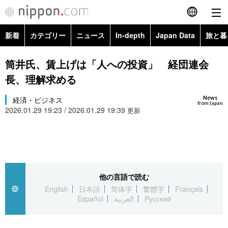
新着
カテゴリー
ニュース
In-depth
Japan Data
旅と暮
English
政治・外交
Topics
筒井氏、賃上げは「人への投資」 経団連会
简体字
長、理解求める
経済・ビジネス
Images
繁體字
カテゴリー
News
経済・ビジネス
from Japan
2026.01.29 19:23 / 2026.01.29 19:39
国際・海外
更新
People
Français
政治・外交
ニュース
社会
東京
Español
経済・ビジネス
トップ
In-depth
文化
お知らせ
العربية
他の言語で読む
国際
アーカイブ
Japan Data
科学・技術
English
日本語
简体字
繁體字
Français
Русский
Español
العربية
Русский
社会
旅と暮らし
暮らし