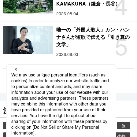
4
KAMAKURA（鎌倉・長谷）
2026.08.04
唯一の「外国人歌人」カン・ハン
5
ナさんが短歌で伝える「引き算の
文学」
2026.08.03
もっと見る
注目のキーワード
共同通信ニュース
時事通信ニュース
観光
旅
気象・災害
世界遺産
災害
環境・自然・生物