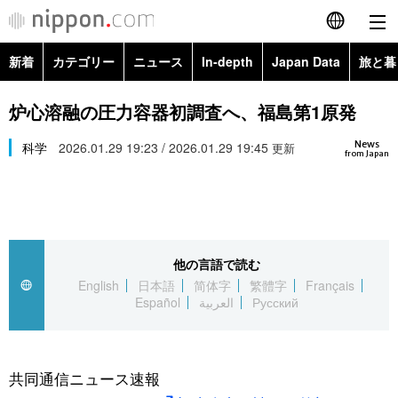
新着
カテゴリー
ニュース
In-depth
Japan Data
旅と暮
English
政治・外交
Topics
炉心溶融の圧力容器初調査へ、福島第1原発
简体字
News
経済・ビジネス
科学
2026.01.29 19:23 / 2026.01.29 19:45
Images
更新
繁體字
from Japan
カテゴリー
国際・海外
People
Français
政治・外交
ニュース
社会
東京
Español
他の言語で読む
経済・ビジネス
トップ
In-depth
文化
お知らせ
English
日本語
简体字
繁體字
Français
العربية
Español
العربية
Русский
国際
アーカイブ
Japan Data
科学・技術
Русский
社会
旅と暮らし
暮らし
共同通信ニュース速報