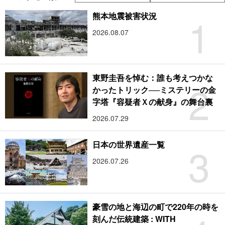
1
熊本地震被害状況
2026.08.07
東野圭吾を悼む：誰も考えつかな
2
かったトリック──ミステリーの金
字塔『容疑者Ｘの献身』の舞台裏
2026.07.29
3
日本の世界遺産一覧
2026.07.26
豪雪の地と海辺の町で220年の時を
刻んだ伝統建築 : WITH