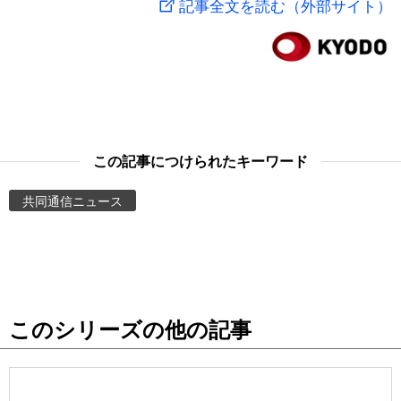
記事全文を読む（外部サイト）
スポーツ・東京2020
文化
動画/Live
科学・技術
Books
暮らし
Cinema
この記事につけられたキーワード
スポーツ・東京2020
Topics
共同通信ニュース
Images
People
このシリーズの他の記事
東京
お知らせ