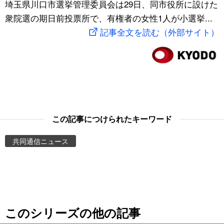
埼玉県川口市選挙管理委員会は29日、同市役所に設けた
スポーツ・東京2020
文化
動画/Live
衆院選の期日前投票所で、有権者の女性1人が小選挙...
記事全文を読む（外部サイト）
科学・技術
Books
暮らし
Cinema
スポーツ・東京2020
Topics
この記事につけられたキーワード
Images
共同通信ニュース
People
東京
このシリーズの他の記事
お知らせ