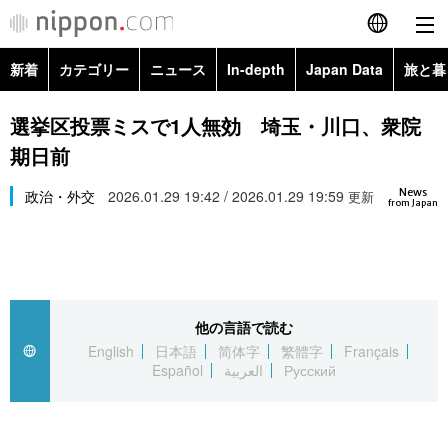
新着
カテゴリー
ニュース
In-depth
Japan Data
旅と暮
English
政治・外交
Topics
選挙区投票ミスで1人無効 埼玉・川口、衆院
简体字
期日前
経済・ビジネス
Images
繁體字
カテゴリー
News
政治・外交
2026.01.29 19:42 / 2026.01.29 19:59
更新
from Japan
国際・海外
People
Français
政治・外交
ニュース
社会
東京
Español
経済・ビジネス
トップ
In-depth
文化
お知らせ
العربية
他の言語で読む
English
日本語
简体字
繁體字
Français
国際
アーカイブ
Japan Data
科学・技術
Español
العربية
Русский
Русский
社会
旅と暮らし
暮らし