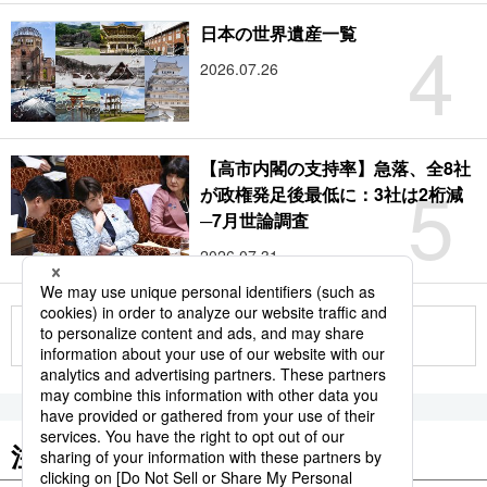
4
日本の世界遺産一覧
2026.07.26
【高市内閣の支持率】急落、全8社
5
が政権発足後最低に：3社は2桁減
─7月世論調査
2026.07.31
もっと見る
注目のキーワード