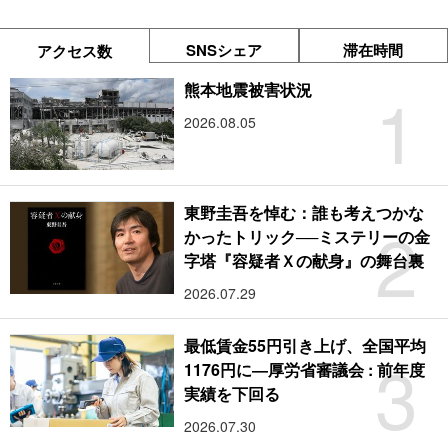
SNSシェア
滞在時間
アクセス数
1
熊本地震被害状況
2026.08.05
東野圭吾を悼む：誰も考えつかな
2
かったトリック──ミステリーの金
字塔『容疑者Ｘの献身』の舞台裏
2026.07.29
最低賃金55円引き上げ、全国平均
3
1176円に―厚労省審議会 : 前年度
実績を下回る
2026.07.30