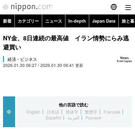
新着
カテゴリー
ニュース
In-depth
Japan Data
旅と暮
English
政治・外交
Topics
NY金、8日連続の最高値 イラン情勢にらみ逃
简体字
避買い
経済・ビジネス
Images
繁體字
カテゴリー
News
経済・ビジネス
from Japan
2026.01.30 06:27 / 2026.01.30 06:41
国際・海外
更新
People
Français
政治・外交
ニュース
社会
東京
Español
経済・ビジネス
トップ
In-depth
文化
お知らせ
العربية
他の言語で読む
国際
アーカイブ
Japan Data
科学・技術
English
日本語
简体字
繁體字
Français
Русский
Español
العربية
Русский
社会
旅と暮らし
暮らし