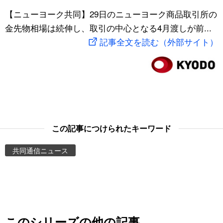
スポーツ・東京2020
【ニューヨーク共同】29日のニューヨーク商品取引所の
文化
動画/Live
金先物相場は続伸し、取引の中心となる4月渡しが前...
記事全文を読む（外部サイト）
科学・技術
Books
暮らし
Cinema
スポーツ・東京2020
Topics
Images
この記事につけられたキーワード
共同通信ニュース
People
東京
お知らせ
このシリーズの他の記事