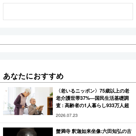
公式SNS
あなたにおすすめ
〈老いるニッポン〉75歳以上の老
老介護世帯37%―国民生活基礎調
査 : 高齢者の1人暮らし933万人超
2026.07.23
蟹満寺 釈迦如来坐像:六田知弘の古