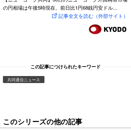
の円相場は午後5時現在、前日比1円68銭円安ドル...
スポーツ・東京2020
文化
動画/Live
記事全文を読む（外部サイト）
科学・技術
Books
暮らし
Cinema
スポーツ・東京2020
Topics
この記事につけられたキーワード
Images
共同通信ニュース
People
東京
このシリーズの他の記事
お知らせ