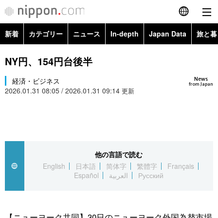
新着
カテゴリー
ニュース
In-depth
Japan Data
旅と暮
English
政治・外交
Topics
NY円、154円台後半
简体字
News
経済・ビジネス
経済・ビジネス
Images
繁體字
from Japan
2026.01.31 08:05 / 2026.01.31 09:14
更新
カテゴリー
国際・海外
People
Français
政治・外交
ニュース
社会
東京
Español
経済・ビジネス
トップ
In-depth
他の言語で読む
文化
お知らせ
العربية
English
日本語
简体字
繁體字
Français
Español
العربية
Русский
国際
アーカイブ
Japan Data
科学・技術
Русский
社会
旅と暮らし
暮らし
【ニューヨーク共同】30日のニューヨーク外国為替市場