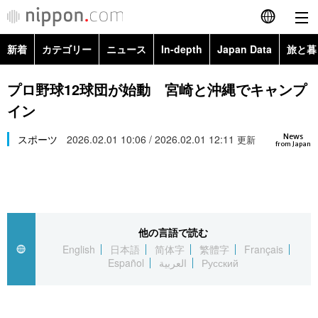
新着
カテゴリー
ニュース
In-depth
Japan Data
旅と暮
English
政治・外交
Topics
プロ野球12球団が始動 宮崎と沖縄でキャンプ
简体字
イン
経済・ビジネス
Images
繁體字
カテゴリー
News
スポーツ
2026.02.01 10:06 / 2026.02.01 12:11
更新
from Japan
国際・海外
People
Français
政治・外交
ニュース
社会
東京
Español
経済・ビジネス
トップ
In-depth
文化
お知らせ
العربية
他の言語で読む
English
日本語
简体字
繁體字
Français
国際
アーカイブ
Japan Data
科学・技術
Español
العربية
Русский
Русский
社会
旅と暮らし
暮らし