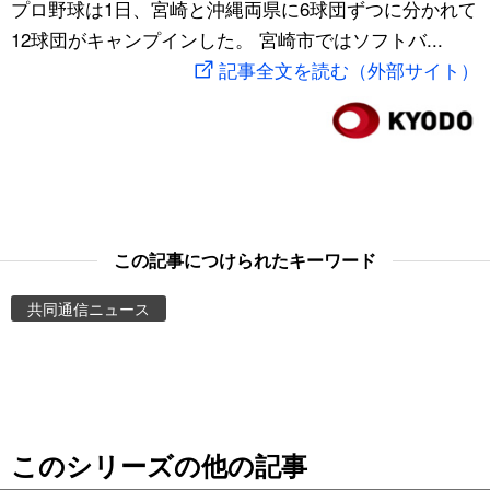
プロ野球は1日、宮崎と沖縄両県に6球団ずつに分かれて
スポーツ・東京2020
文化
動画/Live
12球団がキャンプインした。 宮崎市ではソフトバ...
記事全文を読む（外部サイト）
科学・技術
Books
暮らし
Cinema
スポーツ・東京2020
Topics
この記事につけられたキーワード
Images
共同通信ニュース
People
東京
このシリーズの他の記事
お知らせ