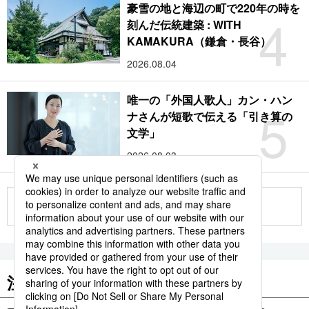
豪雪の地と海辺の町で220年の時を
4
刻んだ伝統建築 : WITH
KAMAKURA（鎌倉・長谷）
2026.08.04
唯一の「外国人歌人」カン・ハン
5
ナさんが短歌で伝える「引き算の
文学」
2026.08.03
もっと見る
注目のキーワード