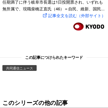
任期満了に伴う岐阜市長選は1日投開票され、いずれも
スポーツ・東京2020
文化
動画/Live
無所属で、現職柴橋正直氏（46）＝自民、維新、国民...
記事全文を読む（外部サイト）
科学・技術
Books
暮らし
Cinema
スポーツ・東京2020
Topics
この記事につけられたキーワード
Images
共同通信ニュース
People
東京
このシリーズの他の記事
お知らせ