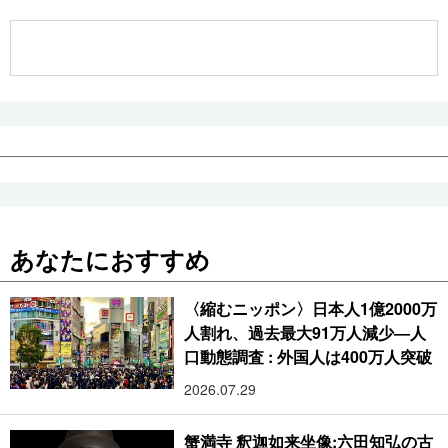
公式SNS
あなたにおすすめ
〈縮むニッポン〉日本人1億2000万
人割れ、過去最大91万人減少―人
口動態調査 : 外国人は400万人突破
2026.07.29
蟹満寺 釈迦如来坐像:六田知弘の古