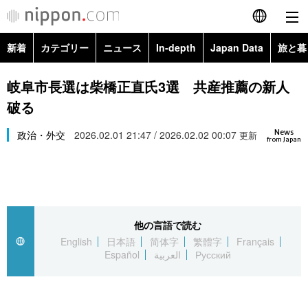
新着
カテゴリー
ニュース
In-depth
Japan Data
旅と暮
English
政治・外交
Topics
岐阜市長選は柴橋正直氏3選 共産推薦の新人
简体字
破る
経済・ビジネス
Images
繁體字
カテゴリー
News
政治・外交
2026.02.01 21:47 / 2026.02.02 00:07
更新
from Japan
国際・海外
People
Français
政治・外交
ニュース
社会
東京
Español
経済・ビジネス
トップ
In-depth
文化
お知らせ
العربية
他の言語で読む
English
日本語
简体字
繁體字
Français
国際
アーカイブ
Japan Data
科学・技術
Español
العربية
Русский
Русский
社会
旅と暮らし
暮らし