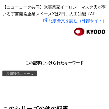
スポーツ・東京2020
【ニューヨーク共同】米実業家イーロン・マスク氏が率
文化
動画/Live
いる宇宙開発企業スペースXは2日、人工知能（AI）...
記事全文を読む（外部サイト）
科学・技術
Books
暮らし
Cinema
スポーツ・東京2020
Topics
Images
この記事につけられたキーワード
共同通信ニュース
People
東京
お知らせ
このシリーズの他の記事