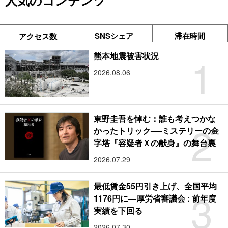
人気のコンテンツ
SNSシェア
滞在時間
アクセス数
1
熊本地震被害状況
2026.08.06
東野圭吾を悼む：誰も考えつかな
2
かったトリック──ミステリーの金
字塔『容疑者Ｘの献身』の舞台裏
2026.07.29
最低賃金55円引き上げ、全国平均
3
1176円に―厚労省審議会 : 前年度
実績を下回る
2026.07.30