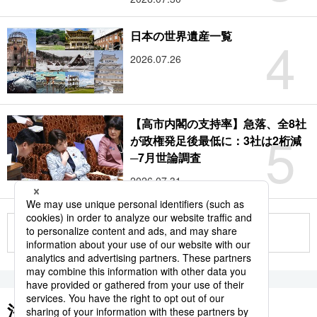
4
日本の世界遺産一覧
2026.07.26
【高市内閣の支持率】急落、全8社
5
が政権発足後最低に：3社は2桁減
─7月世論調査
2026.07.31
もっと見る
注目のキーワード