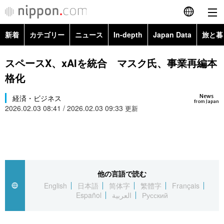
新着
カテゴリー
ニュース
In-depth
Japan Data
旅と暮
English
政治・外交
Topics
スペースX、xAIを統合 マスク氏、事業再編本
简体字
格化
経済・ビジネス
Images
繁體字
カテゴリー
News
経済・ビジネス
from Japan
2026.02.03 08:41 / 2026.02.03 09:33
国際・海外
更新
People
Français
政治・外交
ニュース
社会
東京
Español
経済・ビジネス
トップ
In-depth
文化
お知らせ
العربية
他の言語で読む
国際
アーカイブ
Japan Data
科学・技術
English
日本語
简体字
繁體字
Français
Русский
Español
العربية
Русский
社会
旅と暮らし
暮らし