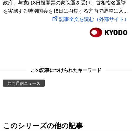
政府、与党は8日投開票の衆院選を受け、首相指名選挙
スポーツ・東京2020
文化
動画/Live
を実施する特別国会を18日に召集する方向で調整に入...
記事全文を読む（外部サイト）
科学・技術
Books
暮らし
Cinema
スポーツ・東京2020
Topics
この記事につけられたキーワード
Images
共同通信ニュース
People
東京
このシリーズの他の記事
お知らせ