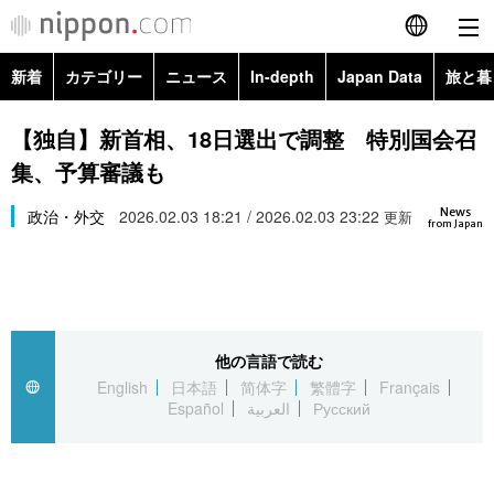
新着
カテゴリー
ニュース
In-depth
Japan Data
旅と暮
English
政治・外交
Topics
【独自】新首相、18日選出で調整 特別国会召
简体字
集、予算審議も
経済・ビジネス
Images
繁體字
カテゴリー
News
政治・外交
2026.02.03 18:21 / 2026.02.03 23:22
更新
from Japan
国際・海外
People
Français
政治・外交
ニュース
社会
東京
Español
経済・ビジネス
トップ
In-depth
文化
お知らせ
العربية
他の言語で読む
English
日本語
简体字
繁體字
Français
国際
アーカイブ
Japan Data
科学・技術
Español
العربية
Русский
Русский
社会
旅と暮らし
暮らし