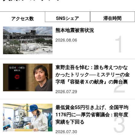
SNSシェア
滞在時間
アクセス数
1
熊本地震被害状況
2026.08.06
東野圭吾を悼む：誰も考えつかな
2
かったトリック──ミステリーの金
字塔『容疑者Ｘの献身』の舞台裏
2026.07.29
最低賃金55円引き上げ、全国平均
3
1176円に―厚労省審議会 : 前年度
実績を下回る
2026.07.30