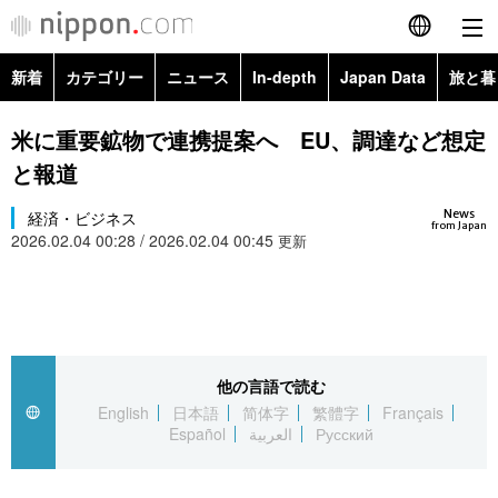
新着
カテゴリー
ニュース
In-depth
Japan Data
旅と暮
English
政治・外交
Topics
米に重要鉱物で連携提案へ EU、調達など想定
简体字
と報道
経済・ビジネス
Images
繁體字
カテゴリー
News
経済・ビジネス
from Japan
2026.02.04 00:28 / 2026.02.04 00:45
国際・海外
更新
People
Français
政治・外交
ニュース
社会
東京
Español
経済・ビジネス
トップ
In-depth
文化
お知らせ
العربية
他の言語で読む
国際
アーカイブ
Japan Data
科学・技術
English
日本語
简体字
繁體字
Français
Русский
Español
العربية
Русский
社会
旅と暮らし
暮らし