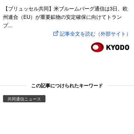
スポーツ・東京2020
【ブリュッセル共同】米ブルームバーグ通信は3日、欧
文化
動画/Live
州連合（EU）が重要鉱物の安定確保に向けてトラン
プ...
科学・技術
Books
記事全文を読む（外部サイト）
暮らし
Cinema
スポーツ・東京2020
Topics
Images
この記事につけられたキーワード
People
共同通信ニュース
東京
お知らせ