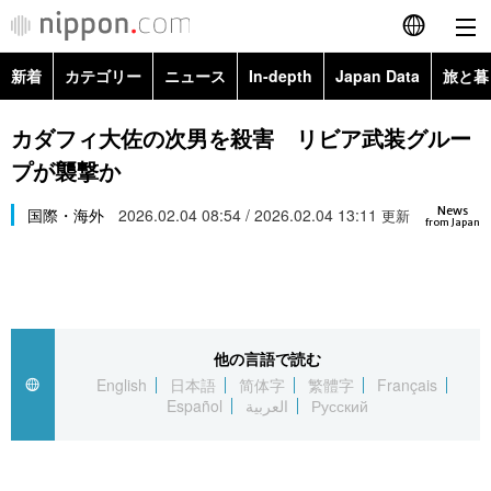
新着
カテゴリー
ニュース
In-depth
Japan Data
旅と暮
English
政治・外交
Topics
カダフィ大佐の次男を殺害 リビア武装グルー
简体字
プが襲撃か
経済・ビジネス
Images
繁體字
カテゴリー
News
国際・海外
2026.02.04 08:54 / 2026.02.04 13:11
更新
from Japan
国際・海外
People
Français
政治・外交
ニュース
社会
東京
Español
経済・ビジネス
トップ
In-depth
文化
お知らせ
العربية
他の言語で読む
English
日本語
简体字
繁體字
Français
国際
アーカイブ
Japan Data
科学・技術
Español
العربية
Русский
Русский
社会
旅と暮らし
暮らし