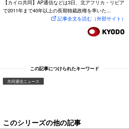
【カイロ共同】AP通信などは3日、北アフリカ・リビア
スポーツ・東京2020
文化
動画/Live
で2011年まで40年以上の長期独裁政権を率いた...
記事全文を読む（外部サイト）
科学・技術
Books
暮らし
Cinema
スポーツ・東京2020
Topics
この記事につけられたキーワード
Images
共同通信ニュース
People
東京
このシリーズの他の記事
お知らせ