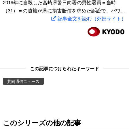
2019年に自殺した宮崎県警日向署の男性署員＝当時
スポーツ・東京2020
文化
動画/Live
（31）＝の遺族が県に損害賠償を求めた訴訟で、パワ...
記事全文を読む（外部サイト）
科学・技術
Books
暮らし
Cinema
スポーツ・東京2020
Topics
この記事につけられたキーワード
Images
共同通信ニュース
People
東京
このシリーズの他の記事
お知らせ