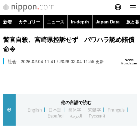
新着
カテゴリー
ニュース
In-depth
Japan Data
旅と暮
English
政治・外交
Topics
警官自殺、宮崎県控訴せず パワハラ認め賠償
简体字
命令
経済・ビジネス
Images
繁體字
カテゴリー
News
社会
2026.02.04 11:41 / 2026.02.04 11:55
更新
from Japan
国際・海外
People
Français
政治・外交
ニュース
社会
東京
Español
経済・ビジネス
トップ
In-depth
文化
お知らせ
العربية
他の言語で読む
English
日本語
简体字
繁體字
Français
国際
アーカイブ
Japan Data
科学・技術
Español
العربية
Русский
Русский
社会
旅と暮らし
暮らし