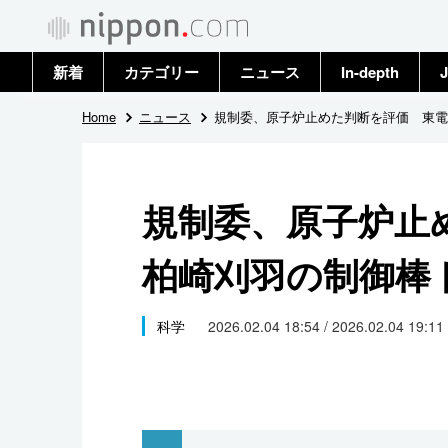
新着
カテゴリー
ニュース
In-depth
J
政治・外交
トップ
Home
ニュース
規制委、原子炉止めた判断を評価 東電
経済・ビジネス
アーカイブ
規制委、原子炉止
国際
柏崎刈羽の制御棒
社会
文化
科学
2026.02.04 18:54 / 2026.02.04 19:11
科学・技術
暮らし