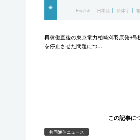
スポーツ・東京2020
English
日本語
简体字
再稼働直後の東京電力柏崎刈羽原発6号
を停止させた問題につ...
この記事に
共同通信ニュース