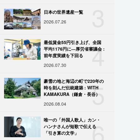
3
日本の世界遺産一覧
2026.07.26
4
最低賃金55円引き上げ、全国
平均1176円に―厚労省審議会 :
前年度実績を下回る
2026.07.30
5
豪雪の地と海辺の町で220年の
時を刻んだ伝統建築 : WITH
KAMAKURA（鎌倉・長谷）
2026.08.04
6
唯一の「外国人歌人」カン・
ハンナさんが短歌で伝える
「引き算の文学」