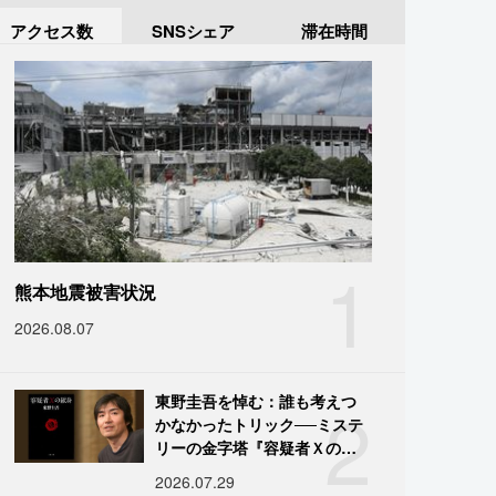
アクセス数
SNSシェア
滞在時間
1
熊本地震被害状況
2026.08.07
2
東野圭吾を悼む：誰も考えつ
かなかったトリック──ミステ
リーの金字塔『容疑者Ｘの献
身』の舞台裏
2026.07.29