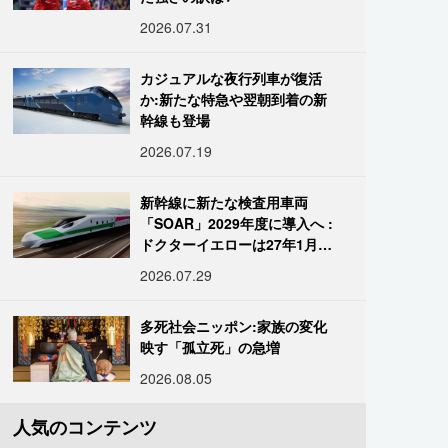
2026.07.31
カジュアルな夜行列車が復活
か:新たな特急や翌朝到着の新
幹線も登場
2026.07.19
新幹線に新たな検査用車両
「SOAR」2029年度に導入へ :
ドクターイエローは27年1月に
引退
2026.07.29
多死社会ニッポン:家族の変化
映す「孤立死」の急増
2026.08.05
人気のコンテンツ