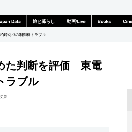
apan Data
旅と暮らし
動画/Live
Books
Cin
柏崎刈羽の制御棒トラブル
めた判断を評価 東電
トラブル
更新