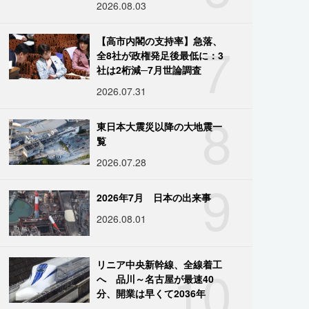
2026.08.03
7
【高市内閣の支持率】急落、
全8社が政権発足後最低に：3
社は2桁減─7月世論調査
2026.07.31
8
東日本大震災以降の大地震一
覧
2026.07.28
9
2026年7月 日本の出来事
2026.08.01
10
リニア中央新幹線、全線着工
へ 品川～名古屋が最速40
分、開業は早くて2036年