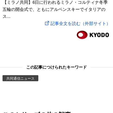
【ミラノ共同】6日に行われるミラノ・コルティナ冬季
スポーツ・東京2020
文化
動画/Live
五輪の開会式で、ともにアルペンスキーでイタリアの
ス...
科学・技術
Books
記事全文を読む（外部サイト）
暮らし
Cinema
スポーツ・東京2020
Topics
Images
この記事につけられたキーワード
共同通信ニュース
People
東京
お知らせ