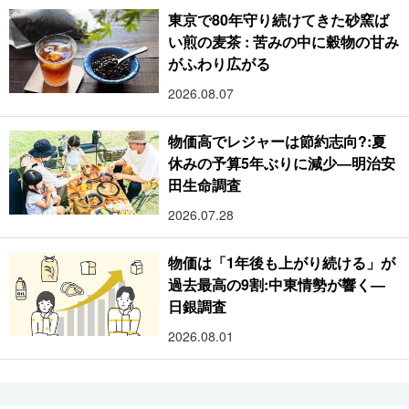
東京で80年守り続けてきた砂窯ば
い煎の麦茶 : 苦みの中に穀物の甘み
がふわり広がる
2026.08.07
物価高でレジャーは節約志向?:夏
休みの予算5年ぶりに減少―明治安
田生命調査
2026.07.28
物価は「1年後も上がり続ける」が
過去最高の9割:中東情勢が響く―
日銀調査
2026.08.01