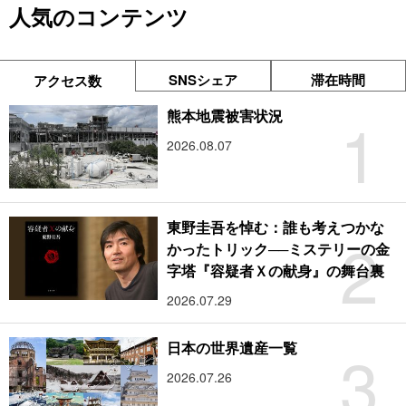
人気のコンテンツ
SNSシェア
滞在時間
アクセス数
1
熊本地震被害状況
2026.08.07
東野圭吾を悼む：誰も考えつかな
2
かったトリック──ミステリーの金
字塔『容疑者Ｘの献身』の舞台裏
2026.07.29
3
日本の世界遺産一覧
2026.07.26