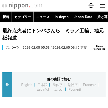
新着
カテゴリー
ニュース
In-depth
Japan Data
旅と暮
English
政治・外交
Topics
最終点火者にトンバさんら ミラノ五輪、地元
简体字
紙報道
経済・ビジネス
Images
繁體字
カテゴリー
News
スポーツ
2026.02.05 05:58 / 2026.02.05 06:15
更新
from Japan
国際・海外
People
Français
政治・外交
ニュース
社会
東京
Español
経済・ビジネス
トップ
In-depth
文化
お知らせ
العربية
他の言語で読む
English
日本語
简体字
繁體字
Français
国際
アーカイブ
Japan Data
科学・技術
Español
العربية
Русский
Русский
社会
旅と暮らし
暮らし