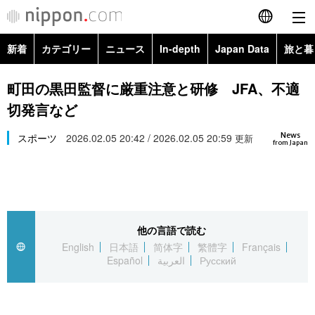
新着
カテゴリー
ニュース
In-depth
Japan Data
旅と暮
English
政治・外交
Topics
町田の黒田監督に厳重注意と研修 JFA、不適
简体字
切発言など
経済・ビジネス
Images
繁體字
カテゴリー
News
スポーツ
2026.02.05 20:42 / 2026.02.05 20:59
更新
from Japan
国際・海外
People
Français
政治・外交
ニュース
社会
東京
Español
経済・ビジネス
トップ
In-depth
文化
お知らせ
العربية
他の言語で読む
English
日本語
简体字
繁體字
Français
国際
アーカイブ
Japan Data
科学・技術
Español
العربية
Русский
Русский
社会
旅と暮らし
暮らし