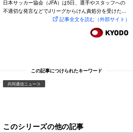
日本サッカー協会（JFA）は5日、選手やスタッフへの
スポーツ・東京2020
文化
動画/Live
不適切な発言などでJリーグからけん責処分を受けた...
記事全文を読む（外部サイト）
科学・技術
Books
暮らし
Cinema
スポーツ・東京2020
Topics
この記事につけられたキーワード
Images
共同通信ニュース
People
東京
このシリーズの他の記事
お知らせ