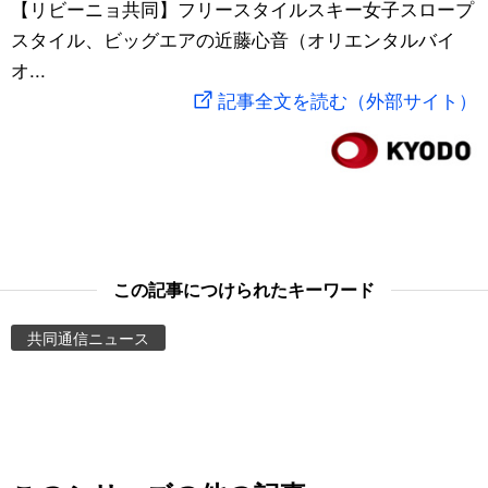
【リビーニョ共同】フリースタイルスキー女子スロープ
スポーツ・東京2020
文化
動画/Live
スタイル、ビッグエアの近藤心音（オリエンタルバイ
オ...
科学・技術
Books
記事全文を読む（外部サイト）
暮らし
Cinema
スポーツ・東京2020
Topics
Images
この記事につけられたキーワード
共同通信ニュース
People
東京
お知らせ