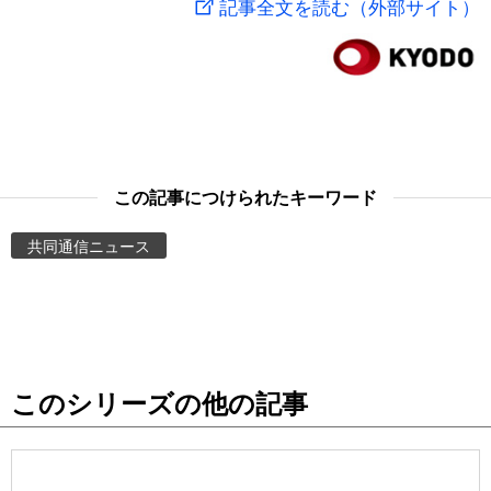
記事全文を読む（外部サイト）
スポーツ・東京2020
文化
動画/Live
科学・技術
Books
暮らし
Cinema
この記事につけられたキーワード
スポーツ・東京2020
Topics
共同通信ニュース
Images
People
このシリーズの他の記事
東京
お知らせ