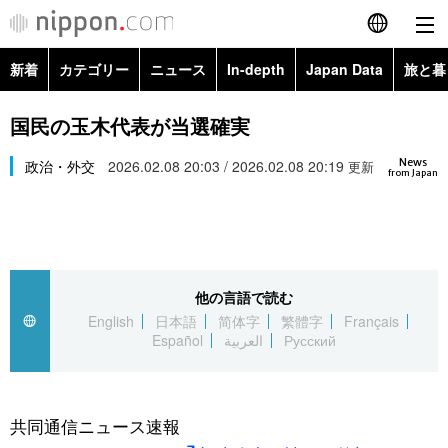
新着
カテゴリー
ニュース
In-depth
Japan Data
旅と暮
English
政治・外交
Topics
国民の玉木代表が当選確実
简体字
News
経済・ビジネス
政治・外交
2026.02.08 20:03 / 2026.02.08 20:19
Images
更新
繁體字
from Japan
カテゴリー
国際・海外
People
Français
政治・外交
ニュース
社会
東京
Español
他の言語で読む
経済・ビジネス
トップ
In-depth
文化
お知らせ
English
日本語
简体字
繁體字
Français
العربية
Español
العربية
Русский
国際
アーカイブ
Japan Data
科学・技術
Русский
社会
旅と暮らし
暮らし
共同通信ニュース速報