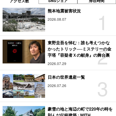
SNSシェア
滞在時間
アクセス数
1
熊本地震被害状況
2026.08.07
東野圭吾を悼む：誰も考えつかな
2
かったトリック──ミステリーの金
字塔『容疑者Ｘの献身』の舞台裏
2026.07.29
3
日本の世界遺産一覧
2026.07.26
豪雪の地と海辺の町で220年の時を
刻んだ伝統建築 : WITH