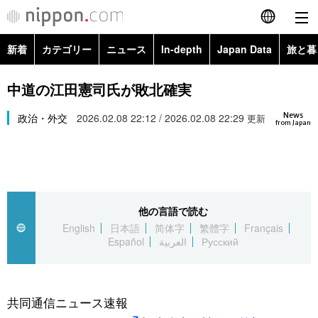
新着
カテゴリー
ニュース
In-depth
Japan Data
旅と暮
English
政治・外交
Topics
中道の江田憲司氏が敗北確実
简体字
News
経済・ビジネス
政治・外交
2026.02.08 22:12 / 2026.02.08 22:29
Images
更新
繁體字
from Japan
カテゴリー
国際・海外
People
Français
政治・外交
ニュース
社会
東京
Español
他の言語で読む
経済・ビジネス
トップ
In-depth
文化
お知らせ
English
日本語
简体字
繁體字
Français
العربية
Español
العربية
Русский
国際
アーカイブ
Japan Data
科学・技術
Русский
社会
旅と暮らし
暮らし
共同通信ニュース速報