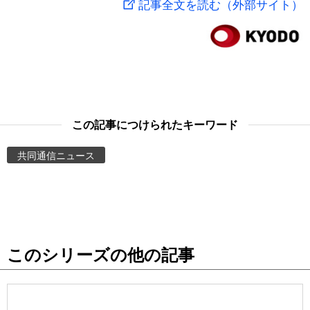
記事全文を読む（外部サイト）
スポーツ・東京2020
文化
動画/Live
科学・技術
Books
暮らし
Cinema
この記事につけられたキーワード
スポーツ・東京2020
Topics
共同通信ニュース
Images
People
このシリーズの他の記事
東京
お知らせ