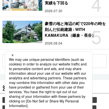
4
実績を下回る
2026.07.30
豪雪の地と海辺の町で220年の時を
5
刻んだ伝統建築 : WITH
KAMAKURA（鎌倉・長谷）
2026.08.04
もっと見る
注目のキーワード
共同通信ニュース
気象・災害
災害
和食
食材
避難所
自然災害
旅
スパイス