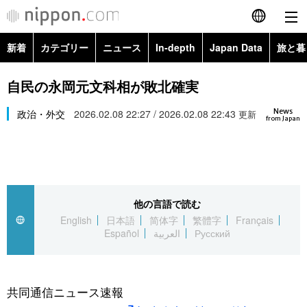
新着
カテゴリー
ニュース
In-depth
Japan Data
旅と暮
English
政治・外交
Topics
自民の永岡元文科相が敗北確実
简体字
News
経済・ビジネス
政治・外交
2026.02.08 22:27 / 2026.02.08 22:43
Images
更新
繁體字
from Japan
カテゴリー
国際・海外
People
Français
政治・外交
ニュース
社会
東京
Español
他の言語で読む
経済・ビジネス
トップ
In-depth
文化
お知らせ
English
日本語
简体字
繁體字
Français
العربية
Español
العربية
Русский
国際
アーカイブ
Japan Data
科学・技術
Русский
社会
旅と暮らし
暮らし
共同通信ニュース速報