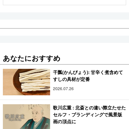
公式SNS
あなたにおすすめ
干瓢(かんぴょう): 甘辛く煮含めて
すしの具材が定番
2026.07.26
歌川広重 : 北斎との違い際立たせた
セルフ・ブランディングで風景版
画の頂点に