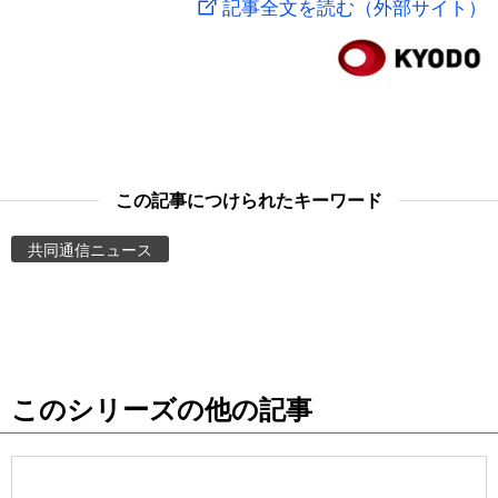
記事全文を読む（外部サイト）
スポーツ・東京2020
文化
動画/Live
科学・技術
Books
暮らし
Cinema
この記事につけられたキーワード
スポーツ・東京2020
Topics
共同通信ニュース
Images
People
このシリーズの他の記事
東京
お知らせ