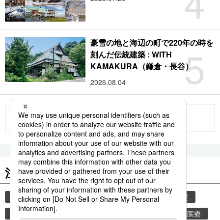
4
豪雪の地と海辺の町で220年の時を
5
刻んだ伝統建築 : WITH
KAMAKURA（鎌倉・長谷）
2026.08.04
もっと見る
注目のキーワード
共同通信ニュース
災害
気象・災害
地震
気象庁
津波
熊本
熊本地震
健康・医療