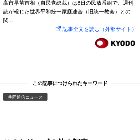
高市早苗首相（自民党総裁）は8日の民放番組で、週刊
スポーツ・東京2020
文化
動画/Live
誌が報じた世界平和統一家庭連合（旧統一教会）との
関...
科学・技術
Books
記事全文を読む（外部サイト）
暮らし
Cinema
スポーツ・東京2020
Topics
Images
この記事につけられたキーワード
共同通信ニュース
People
東京
お知らせ