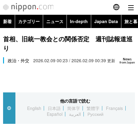
新着
カテゴリー
ニュース
In-depth
Japan Data
旅と暮
English
政治・外交
Topics
首相、旧統一教会との関係否定 週刊誌報道巡
简体字
り
経済・ビジネス
Images
繁體字
カテゴリー
News
政治・外交
2026.02.09 00:23 / 2026.02.09 00:39
更新
from Japan
国際・海外
People
Français
政治・外交
ニュース
社会
東京
Español
経済・ビジネス
トップ
In-depth
文化
お知らせ
العربية
他の言語で読む
English
日本語
简体字
繁體字
Français
国際
アーカイブ
Japan Data
科学・技術
Español
العربية
Русский
Русский
社会
旅と暮らし
暮らし