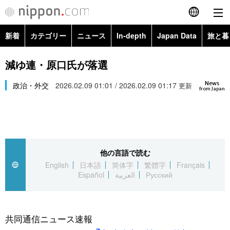
新着
カテゴリー
ニュース
In-depth
Japan Data
旅と暮
English
政治・外交
Topics
減ゆ連・原口氏が落選
简体字
News
経済・ビジネス
政治・外交
2026.02.09 01:01 / 2026.02.09 01:17
Images
更新
繁體字
from Japan
カテゴリー
国際・海外
People
Français
政治・外交
ニュース
社会
東京
Español
他の言語で読む
経済・ビジネス
トップ
In-depth
文化
お知らせ
English
日本語
简体字
繁體字
Français
العربية
Español
العربية
Русский
国際
アーカイブ
Japan Data
科学・技術
Русский
社会
旅と暮らし
暮らし
共同通信ニュース速報