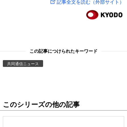
記事全文を読む（外部サイト）
スポーツ・東京2020
文化
動画/Live
科学・技術
Books
暮らし
Cinema
この記事につけられたキーワード
スポーツ・東京2020
Topics
共同通信ニュース
Images
People
このシリーズの他の記事
東京
お知らせ