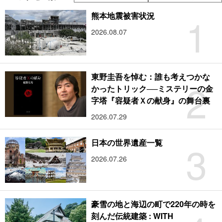
1
熊本地震被害状況
2026.08.07
東野圭吾を悼む：誰も考えつかな
2
かったトリック──ミステリーの金
字塔『容疑者Ｘの献身』の舞台裏
2026.07.29
3
日本の世界遺産一覧
2026.07.26
豪雪の地と海辺の町で220年の時を
刻んだ伝統建築 : WITH