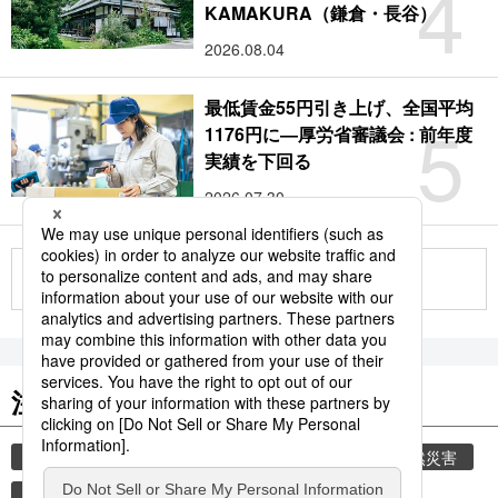
4
KAMAKURA（鎌倉・長谷）
2026.08.04
最低賃金55円引き上げ、全国平均
5
1176円に―厚労省審議会 : 前年度
実績を下回る
2026.07.30
もっと見る
注目のキーワード
共同通信ニュース
気象・災害
災害
自然災害
避難所
時事通信ニュース
旅
観光