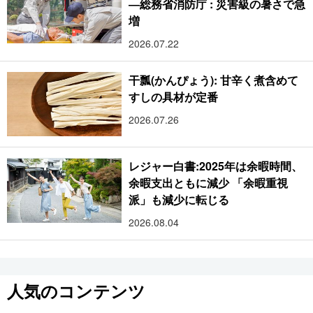
―総務省消防庁 : 災害級の暑さで急
増
2026.07.22
干瓢(かんぴょう): 甘辛く煮含めて
すしの具材が定番
2026.07.26
レジャー白書:2025年は余暇時間、
余暇支出ともに減少 「余暇重視
派」も減少に転じる
2026.08.04
人気のコンテンツ