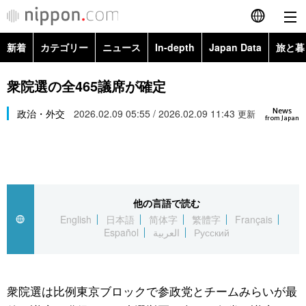
新着
カテゴリー
ニュース
In-depth
Japan Data
旅と暮
English
政治・外交
Topics
衆院選の全465議席が確定
简体字
News
経済・ビジネス
政治・外交
2026.02.09 05:55 / 2026.02.09 11:43
Images
更新
繁體字
from Japan
カテゴリー
国際・海外
People
Français
政治・外交
ニュース
社会
東京
Español
他の言語で読む
経済・ビジネス
トップ
In-depth
文化
お知らせ
English
日本語
简体字
繁體字
Français
العربية
Español
العربية
Русский
国際
アーカイブ
Japan Data
科学・技術
Русский
社会
旅と暮らし
暮らし
衆院選は比例東京ブロックで参政党とチームみらいが最