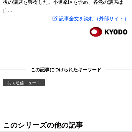
後の議席を獲得した。小選挙区を含め、各党の議席は
スポーツ・東京2020
文化
動画/Live
自...
記事全文を読む（外部サイト）
科学・技術
Books
暮らし
Cinema
スポーツ・東京2020
Topics
この記事につけられたキーワード
Images
共同通信ニュース
People
東京
このシリーズの他の記事
お知らせ