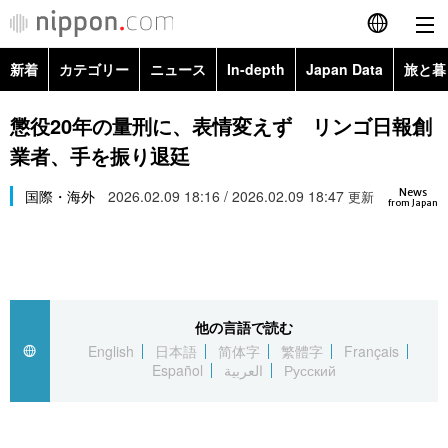
新着
カテゴリー
ニュース
In-depth
Japan Data
旅と暮
English
政治・外交
Topics
懲役20年の量刑に、表情変えず リンゴ日報創
简体字
業者、手を振り退廷
経済・ビジネス
Images
繁體字
カテゴリー
News
国際・海外
2026.02.09 18:16 / 2026.02.09 18:47
更新
from Japan
国際・海外
People
Français
政治・外交
ニュース
社会
東京
Español
経済・ビジネス
トップ
In-depth
文化
お知らせ
العربية
他の言語で読む
English
日本語
简体字
繁體字
Français
国際
アーカイブ
Japan Data
科学・技術
Español
العربية
Русский
Русский
社会
旅と暮らし
暮らし