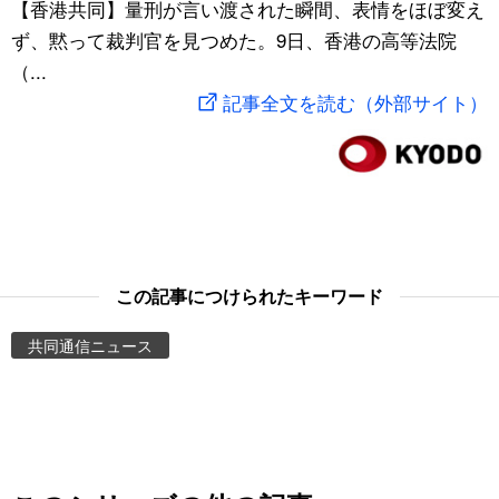
【香港共同】量刑が言い渡された瞬間、表情をほぼ変え
スポーツ・東京2020
文化
動画/Live
ず、黙って裁判官を見つめた。9日、香港の高等法院
（...
科学・技術
Books
記事全文を読む（外部サイト）
暮らし
Cinema
スポーツ・東京2020
Topics
Images
この記事につけられたキーワード
共同通信ニュース
People
東京
お知らせ