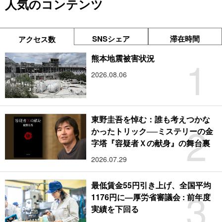
人気のコンテンツ
SNSシェア
滞在時間
アクセス数
1
熊本地震被害状況
2026.08.06
東野圭吾を悼む：誰も考えつかな
2
かったトリック──ミステリーの金
字塔『容疑者Ｘの献身』の舞台裏
2026.07.29
最低賃金55円引き上げ、全国平均
3
1176円に―厚労省審議会 : 前年度
実績を下回る