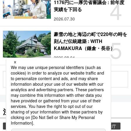
4
1176円に―厚労省審議会 : 前年度
実績を下回る
2026.07.30
豪雪の地と海辺の町で220年の時を
5
刻んだ伝統建築 : WITH
KAMAKURA（鎌倉・長谷）
2026.08.04
もっと見る
注目のキーワード
共同通信ニュース
気象・災害
災害
気象庁