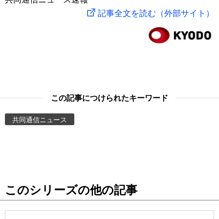
記事全文を読む（外部サイト）
スポーツ・東京2020
文化
動画/Live
科学・技術
Books
暮らし
Cinema
この記事につけられたキーワード
スポーツ・東京2020
Topics
共同通信ニュース
Images
People
東京
このシリーズの他の記事
お知らせ