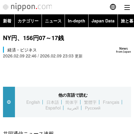
新着
カテゴリー
ニュース
In-depth
Japan Data
旅と暮
English
政治・外交
Topics
NY円、156円07～17銭
简体字
News
経済・ビジネス
経済・ビジネス
Images
繁體字
from Japan
2026.02.09 22:46 / 2026.02.09 23:03
更新
カテゴリー
国際・海外
People
Français
政治・外交
ニュース
社会
東京
Español
経済・ビジネス
トップ
In-depth
他の言語で読む
文化
お知らせ
العربية
English
日本語
简体字
繁體字
Français
Español
العربية
Русский
国際
アーカイブ
Japan Data
科学・技術
Русский
社会
旅と暮らし
暮らし
共同通信ニュース速報