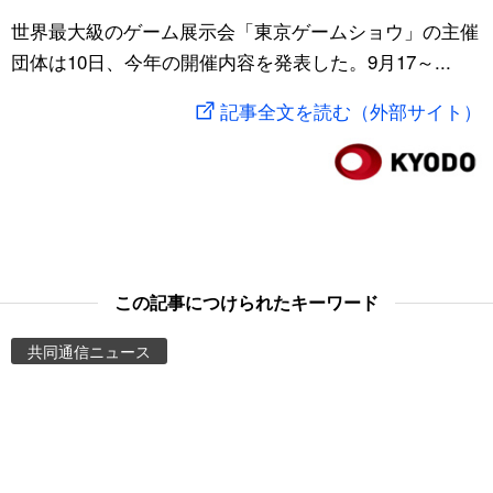
スポーツ・東京2020
世界最大級のゲーム展示会「東京ゲームショウ」の主催
文化
動画/Live
団体は10日、今年の開催内容を発表した。9月17～...
科学・技術
Books
記事全文を読む（外部サイト）
暮らし
Cinema
スポーツ・東京2020
Topics
Images
この記事につけられたキーワード
People
共同通信ニュース
東京
お知らせ