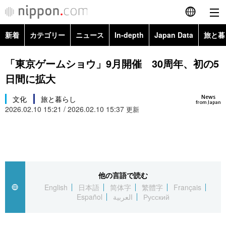
新着
カテゴリー
ニュース
In-depth
Japan Data
旅と暮
English
政治・外交
Topics
「東京ゲームショウ」9月開催 30周年、初の5
简体字
日間に拡大
経済・ビジネス
Images
繁體字
カテゴリー
News
文化
旅と暮らし
from Japan
2026.02.10 15:21 / 2026.02.10 15:37
国際・海外
更新
People
Français
政治・外交
ニュース
社会
東京
Español
経済・ビジネス
トップ
In-depth
文化
お知らせ
العربية
他の言語で読む
国際
アーカイブ
Japan Data
科学・技術
English
日本語
简体字
繁體字
Français
Русский
Español
العربية
Русский
社会
旅と暮らし
暮らし