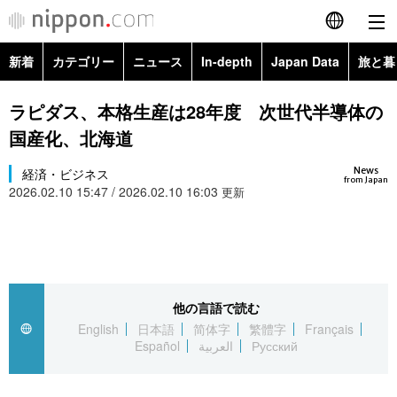
新着
カテゴリー
ニュース
In-depth
Japan Data
旅と暮
English
政治・外交
Topics
ラピダス、本格生産は28年度 次世代半導体の
简体字
国産化、北海道
経済・ビジネス
Images
繁體字
カテゴリー
News
経済・ビジネス
from Japan
2026.02.10 15:47 / 2026.02.10 16:03
国際・海外
更新
People
Français
政治・外交
ニュース
社会
東京
Español
経済・ビジネス
トップ
In-depth
文化
お知らせ
العربية
他の言語で読む
国際
アーカイブ
Japan Data
科学・技術
English
日本語
简体字
繁體字
Français
Русский
Español
العربية
Русский
社会
旅と暮らし
暮らし