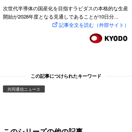
スポーツ・東京2020
次世代半導体の国産化を目指すラピダスの本格的な生産
文化
動画/Live
開始が2028年度となる見通しであることが10日分...
記事全文を読む（外部サイト）
科学・技術
Books
暮らし
Cinema
スポーツ・東京2020
Topics
Images
この記事につけられたキーワード
共同通信ニュース
People
東京
お知らせ
このシリーズの他の記事