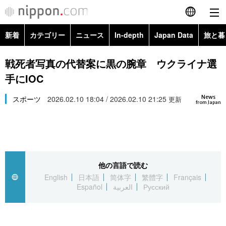
新着
カテゴリー
ニュース
In-depth
Japan Data
旅と暮
English
政治・外交
Topics
戦死者写真の代替案に黒の腕章 ウクライナ選
简体字
手にIOC
経済・ビジネス
Images
繁體字
カテゴリー
News
スポーツ
2026.02.10 18:04 / 2026.02.10 21:25
更新
from Japan
国際・海外
People
Français
政治・外交
ニュース
社会
東京
Español
経済・ビジネス
トップ
In-depth
文化
お知らせ
العربية
他の言語で読む
English
日本語
简体字
繁體字
Français
国際
アーカイブ
Japan Data
科学・技術
Español
العربية
Русский
Русский
社会
旅と暮らし
暮らし