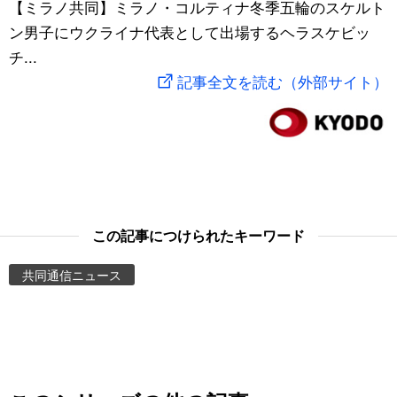
【ミラノ共同】ミラノ・コルティナ冬季五輪のスケルト
スポーツ・東京2020
文化
動画/Live
ン男子にウクライナ代表として出場するヘラスケビッ
チ...
科学・技術
Books
記事全文を読む（外部サイト）
暮らし
Cinema
スポーツ・東京2020
Topics
Images
この記事につけられたキーワード
共同通信ニュース
People
東京
お知らせ