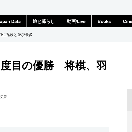
apan Data
旅と暮らし
動画/Live
Books
Cin
羽生九段と並び最多
5度目の優勝 将棋、羽
更新