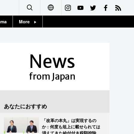
ema
More
English
Topics
简体字
Images
News
繁體字
People
Français
from Japan
東京
Español
お知らせ
العربية
あなたにおすすめ
Русский
「改革の本丸」は実現するの
か : 何度も俎上に載せられては
消えてきた給付付き税額控除