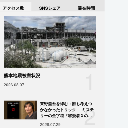
アクセス数
SNSシェア
滞在時間
1
熊本地震被害状況
2026.08.07
2
東野圭吾を悼む：誰も考えつ
かなかったトリック──ミステ
リーの金字塔『容疑者Ｘの献
身』の舞台裏
2026.07.29