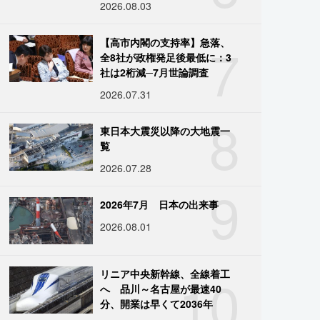
2026.08.03
7
【高市内閣の支持率】急落、
全8社が政権発足後最低に：3
社は2桁減─7月世論調査
2026.07.31
8
東日本大震災以降の大地震一
覧
2026.07.28
9
2026年7月 日本の出来事
2026.08.01
10
リニア中央新幹線、全線着工
へ 品川～名古屋が最速40
分、開業は早くて2036年