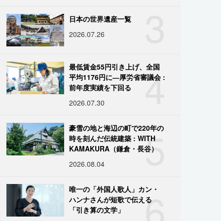
3
日本の世界遺産一覧
2026.07.26
4
最低賃金55円引き上げ、全国
平均1176円に―厚労省審議会 :
前年度実績を下回る
2026.07.30
5
豪雪の地と海辺の町で220年の
時を刻んだ伝統建築 : WITH
KAMAKURA（鎌倉・長谷）
2026.08.04
6
唯一の「外国人歌人」カン・
ハンナさんが短歌で伝える
「引き算の文学」