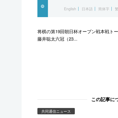
スポーツ・東京2020
English
日本語
简体字
将棋の第19回朝日杯オープン戦本戦ト
藤井聡太六冠（23...
この記事に
共同通信ニュース