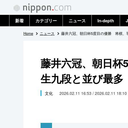
新着
カテゴリー
ニュース
In-depth
J
政治・外交
トップ
Home
ニュース
藤井六冠、朝日杯5度目の優勝 将棋、
経済・ビジネス
アーカイブ
藤井六冠、朝日杯
国際
生九段と並び最多
社会
文化
文化
2026.02.11 16:53 / 2026.02.11 18:10
科学・技術
暮らし