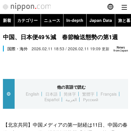
新着
カテゴリー
ニュース
In-depth
Japan Data
旅と暮
English
政治・外交
Topics
中国、日本便49％減 春節輸送態勢の第1週
简体字
News
経済・ビジネス
国際・海外
2026.02.11 18:53 / 2026.02.11 19:09
Images
更新
繁體字
from Japan
カテゴリー
国際・海外
People
Français
政治・外交
ニュース
社会
東京
Español
他の言語で読む
経済・ビジネス
トップ
In-depth
文化
お知らせ
English
日本語
简体字
繁體字
Français
العربية
Español
العربية
Русский
国際
アーカイブ
Japan Data
科学・技術
Русский
社会
旅と暮らし
暮らし
【北京共同】中国メディアの第一財経は11日、中国の春