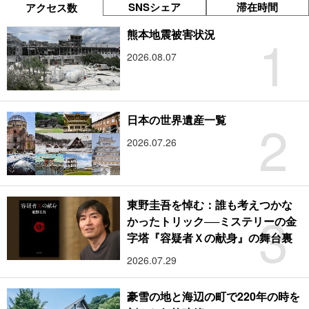
SNSシェア
滞在時間
アクセス数
1
熊本地震被害状況
2026.08.07
2
日本の世界遺産一覧
2026.07.26
東野圭吾を悼む：誰も考えつかな
3
かったトリック──ミステリーの金
字塔『容疑者Ｘの献身』の舞台裏
2026.07.29
豪雪の地と海辺の町で220年の時を