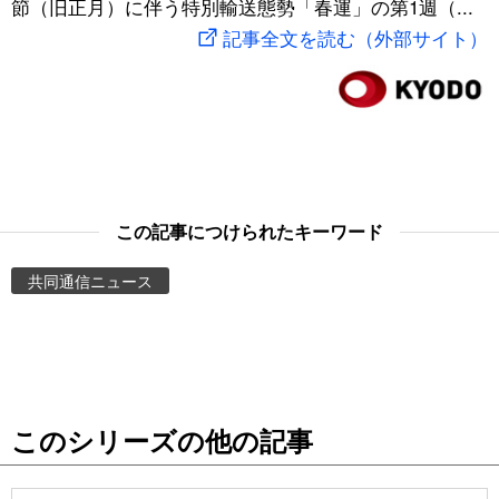
節（旧正月）に伴う特別輸送態勢「春運」の第1週（...
スポーツ・東京2020
文化
動画/Live
記事全文を読む（外部サイト）
科学・技術
Books
暮らし
Cinema
スポーツ・東京2020
Topics
この記事につけられたキーワード
共同通信ニュース
Images
People
東京
このシリーズの他の記事
お知らせ