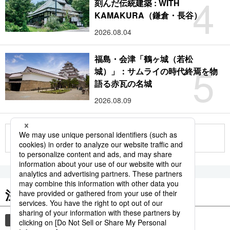
4
刻んだ伝統建築 : WITH
KAMAKURA（鎌倉・長谷）
2026.08.04
福島・会津「鶴ヶ城（若松
5
城）」：サムライの時代終焉を物
語る赤瓦の名城
2026.08.09
もっと見る
注目のキーワード
共同通信ニュース
時事通信ニュース
観光