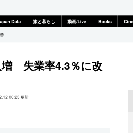
apan Data
旅と暮らし
動画/Live
Books
Cin
改善
人増 失業率4.3％に改
02.12 00:23
更新