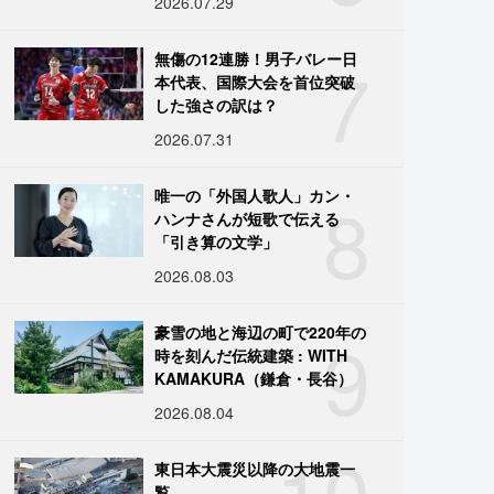
2026.07.29
7
無傷の12連勝！男子バレー日
本代表、国際大会を首位突破
した強さの訳は？
2026.07.31
8
唯一の「外国人歌人」カン・
ハンナさんが短歌で伝える
「引き算の文学」
2026.08.03
9
豪雪の地と海辺の町で220年の
時を刻んだ伝統建築 : WITH
KAMAKURA（鎌倉・長谷）
2026.08.04
10
東日本大震災以降の大地震一
覧