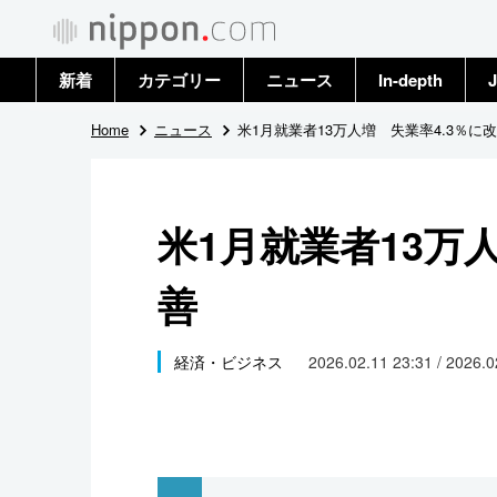
新着
カテゴリー
ニュース
In-depth
J
政治・外交
トップ
Home
ニュース
米1月就業者13万人増 失業率4.3％に
経済・ビジネス
アーカイブ
米1月就業者13万
国際
善
社会
文化
経済・ビジネス
2026.02.11 23:31 / 2026.
科学・技術
暮らし