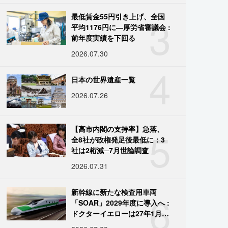
3
最低賃金55円引き上げ、全国
平均1176円に―厚労省審議会 :
前年度実績を下回る
2026.07.30
4
日本の世界遺産一覧
2026.07.26
5
【高市内閣の支持率】急落、
全8社が政権発足後最低に：3
社は2桁減─7月世論調査
2026.07.31
6
新幹線に新たな検査用車両
「SOAR」2029年度に導入へ :
ドクターイエローは27年1月に
引退