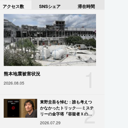
アクセス数
SNSシェア
滞在時間
1
熊本地震被害状況
2026.08.05
2
東野圭吾を悼む：誰も考えつ
かなかったトリック──ミステ
リーの金字塔『容疑者Ｘの献
身』の舞台裏
2026.07.29