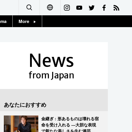
ema
More
English
Topics
简体字
Images
News
繁體字
People
Français
from Japan
東京
Español
お知らせ
العربية
あなたにおすすめ
Русский
金継ぎ : 形あるものは壊れる宿
命を受け入れる ―大胆な表現
で新たな美しさを生む漆芸修