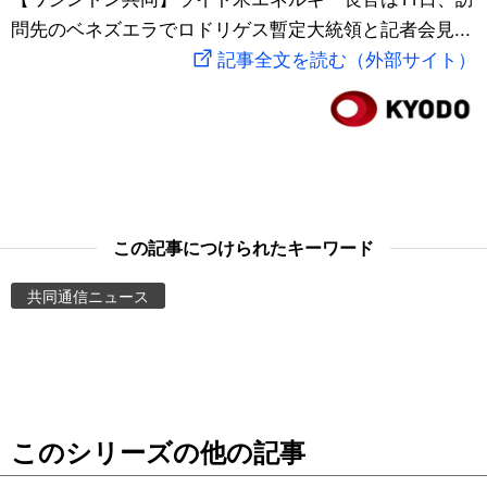
問先のベネズエラでロドリゲス暫定大統領と記者会見...
スポーツ・東京2020
文化
動画/Live
記事全文を読む（外部サイト）
科学・技術
Books
暮らし
Cinema
スポーツ・東京2020
Topics
この記事につけられたキーワード
Images
共同通信ニュース
People
東京
このシリーズの他の記事
お知らせ