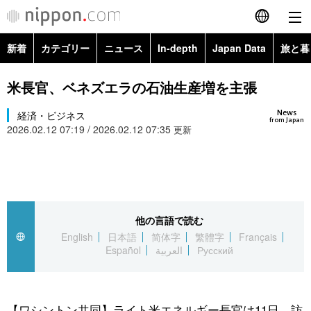
新着
カテゴリー
ニュース
In-depth
Japan Data
旅と暮
English
政治・外交
Topics
米長官、ベネズエラの石油生産増を主張
简体字
News
経済・ビジネス
経済・ビジネス
Images
繁體字
from Japan
2026.02.12 07:19 / 2026.02.12 07:35
更新
カテゴリー
国際・海外
People
Français
政治・外交
ニュース
社会
東京
Español
経済・ビジネス
トップ
In-depth
他の言語で読む
文化
お知らせ
العربية
English
日本語
简体字
繁體字
Français
Español
العربية
Русский
国際
アーカイブ
Japan Data
科学・技術
Русский
社会
旅と暮らし
暮らし
【ワシントン共同】ライト米エネルギー長官は11日、訪