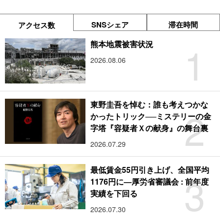
SNSシェア
滞在時間
アクセス数
1
熊本地震被害状況
2026.08.06
東野圭吾を悼む：誰も考えつかな
2
かったトリック──ミステリーの金
字塔『容疑者Ｘの献身』の舞台裏
2026.07.29
最低賃金55円引き上げ、全国平均
3
1176円に―厚労省審議会 : 前年度
実績を下回る
2026.07.30