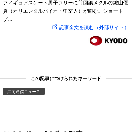
フィギュアスケート男子フリーに前回銀メダルの鍵山優
スポーツ・東京2020
文化
動画/Live
真（オリエンタルバイオ・中京大）が臨む。ショート
プ...
科学・技術
Books
記事全文を読む（外部サイト）
暮らし
Cinema
スポーツ・東京2020
Topics
Images
この記事につけられたキーワード
共同通信ニュース
People
東京
お知らせ