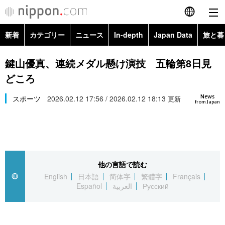
新着
カテゴリー
ニュース
In-depth
Japan Data
旅と暮
English
政治・外交
Topics
鍵山優真、連続メダル懸け演技 五輪第8日見
简体字
どころ
経済・ビジネス
Images
繁體字
カテゴリー
News
スポーツ
2026.02.12 17:56 / 2026.02.12 18:13
更新
from Japan
国際・海外
People
Français
政治・外交
ニュース
社会
東京
Español
経済・ビジネス
トップ
In-depth
文化
お知らせ
العربية
他の言語で読む
English
日本語
简体字
繁體字
Français
国際
アーカイブ
Japan Data
科学・技術
Español
العربية
Русский
Русский
社会
旅と暮らし
暮らし