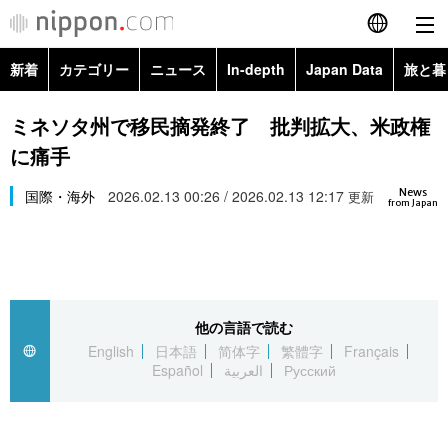
新着
カテゴリー
ニュース
In-depth
Japan Data
旅と暮
English
政治・外交
Topics
ミネソタ州で移民摘発終了 批判拡大、米政権
简体字
に痛手
経済・ビジネス
Images
繁體字
カテゴリー
News
国際・海外
2026.02.13 00:26 / 2026.02.13 12:17
更新
from Japan
国際・海外
People
Français
政治・外交
ニュース
社会
東京
Español
経済・ビジネス
トップ
In-depth
文化
お知らせ
العربية
他の言語で読む
English
日本語
简体字
繁體字
Français
国際
アーカイブ
Japan Data
科学・技術
Español
العربية
Русский
Русский
社会
旅と暮らし
暮らし