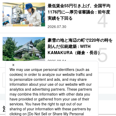
最低賃金55円引き上げ、全国平均
4
1176円に―厚労省審議会 : 前年度
実績を下回る
2026.07.30
豪雪の地と海辺の町で220年の時を
5
刻んだ伝統建築 : WITH
KAMAKURA（鎌倉・長谷）
2026.08.04
もっと見る
注目のキーワード