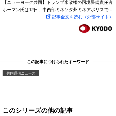
【ニューヨーク共同】トランプ米政権の国境警備責任者
スポーツ・東京2020
文化
動画/Live
ホーマン氏は12日、中西部ミネソタ州ミネアポリスで...
記事全文を読む（外部サイト）
科学・技術
Books
暮らし
Cinema
スポーツ・東京2020
Topics
この記事につけられたキーワード
Images
共同通信ニュース
People
東京
このシリーズの他の記事
お知らせ