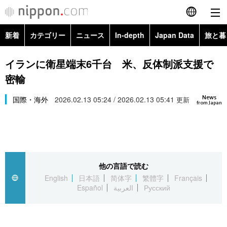
新着
カテゴリー
ニュース
In-depth
Japan Data
旅と暮
English
政治・外交
Topics
イランに衛星端末6千台 米、反体制派支援で
简体字
密輸
経済・ビジネス
Images
繁體字
カテゴリー
News
国際・海外
2026.02.13 05:24 / 2026.02.13 05:41
更新
from Japan
国際・海外
People
Français
政治・外交
ニュース
社会
東京
Español
経済・ビジネス
トップ
In-depth
文化
お知らせ
العربية
他の言語で読む
English
日本語
简体字
繁體字
Français
国際
アーカイブ
Japan Data
科学・技術
Español
العربية
Русский
Русский
社会
旅と暮らし
暮らし