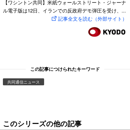
【ワシントン共同】米紙ウォールストリート・ジャーナ
スポーツ・東京2020
文化
動画/Live
ル電子版は12日、イランでの反政府デモ弾圧を受け、...
記事全文を読む（外部サイト）
科学・技術
Books
暮らし
Cinema
スポーツ・東京2020
Topics
この記事につけられたキーワード
Images
共同通信ニュース
People
東京
このシリーズの他の記事
お知らせ