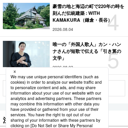
豪雪の地と海辺の町で220年の時を
4
刻んだ伝統建築 : WITH
KAMAKURA（鎌倉・長谷）
2026.08.04
唯一の「外国人歌人」カン・ハン
5
ナさんが短歌で伝える「引き算の
文学」
2026.08.03
もっと見る
注目のキーワード