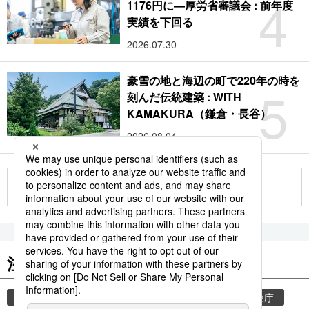
4
1176円に―厚労省審議会 : 前年度
実績を下回る
2026.07.30
豪雪の地と海辺の町で220年の時を
5
刻んだ伝統建築 : WITH
KAMAKURA（鎌倉・長谷）
2026.08.04
もっと見る
注目のキーワード
共同通信ニュース
気象・災害
災害
気象庁