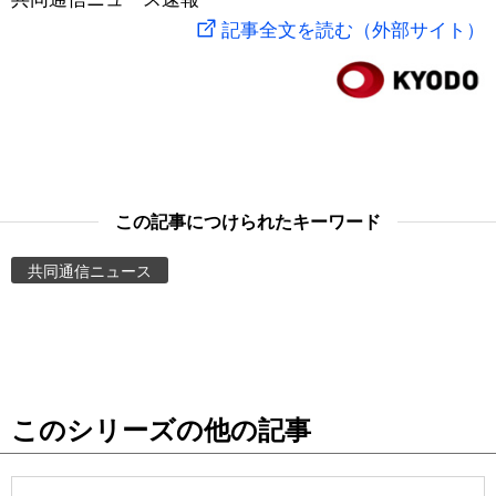
記事全文を読む（外部サイト）
スポーツ・東京2020
文化
動画/Live
科学・技術
Books
暮らし
Cinema
この記事につけられたキーワード
スポーツ・東京2020
Topics
共同通信ニュース
Images
People
東京
このシリーズの他の記事
お知らせ