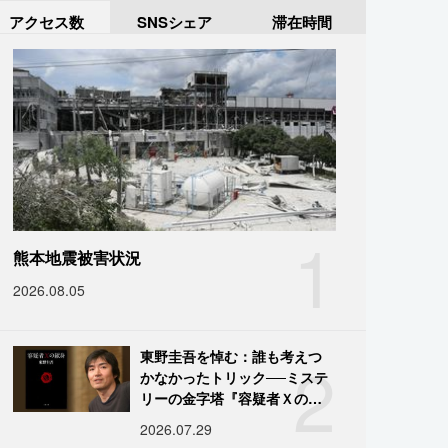
アクセス数
SNSシェア
滞在時間
1
熊本地震被害状況
2026.08.05
2
東野圭吾を悼む：誰も考えつ
かなかったトリック──ミステ
リーの金字塔『容疑者Ｘの献
身』の舞台裏
2026.07.29