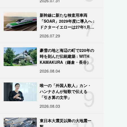
2026.07.31
7
新幹線に新たな検査用車両
「SOAR」2029年度に導入へ :
ドクターイエローは27年1月に
引退
2026.07.29
8
豪雪の地と海辺の町で220年の
時を刻んだ伝統建築 : WITH
KAMAKURA（鎌倉・長谷）
2026.08.04
9
唯一の「外国人歌人」カン・
ハンナさんが短歌で伝える
「引き算の文学」
2026.08.03
10
東日本大震災以降の大地震一
覧