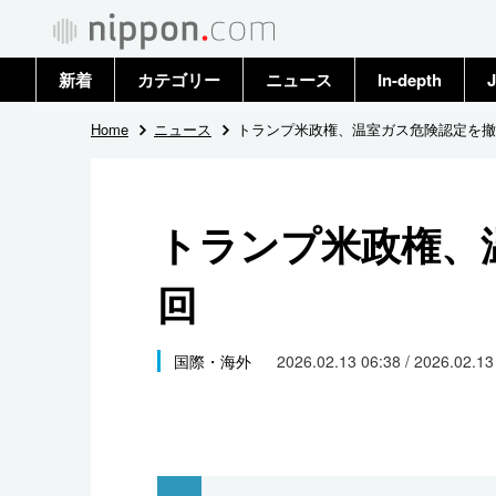
新着
カテゴリー
ニュース
In-depth
J
政治・外交
トップ
Home
ニュース
トランプ米政権、温室ガス危険認定を撤
経済・ビジネス
アーカイブ
トランプ米政権、
国際
回
社会
文化
国際・海外
2026.02.13 06:38 / 2026.02.1
科学・技術
暮らし