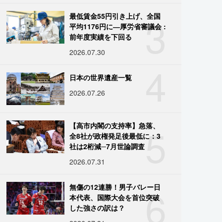
3
最低賃金55円引き上げ、全国
平均1176円に―厚労省審議会 :
前年度実績を下回る
2026.07.30
4
日本の世界遺産一覧
2026.07.26
5
【高市内閣の支持率】急落、
全8社が政権発足後最低に：3
社は2桁減─7月世論調査
2026.07.31
6
無傷の12連勝！男子バレー日
本代表、国際大会を首位突破
した強さの訳は？