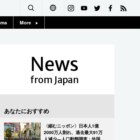
ema
More
English
Topics
简体字
Images
News
繁體字
People
Français
from Japan
東京
Español
お知らせ
العربية
あなたにおすすめ
Русский
〈縮むニッポン〉日本人1億
2000万人割れ、過去最大91万
人減少―人口動態調査 : 外国人