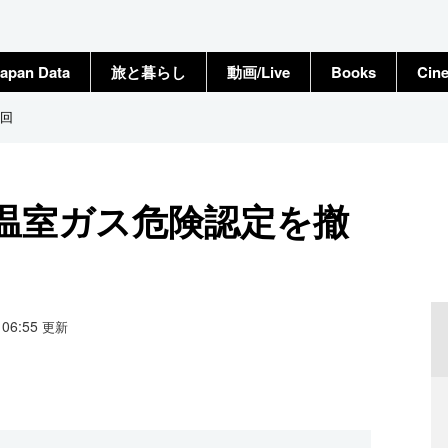
apan Data
旅と暮らし
動画/Live
Books
Cin
回
温室ガス危険認定を撤
3 06:55
更新