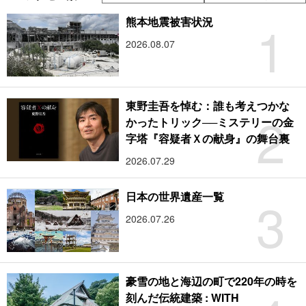
1
熊本地震被害状況
2026.08.07
東野圭吾を悼む：誰も考えつかな
2
かったトリック──ミステリーの金
字塔『容疑者Ｘの献身』の舞台裏
2026.07.29
3
日本の世界遺産一覧
2026.07.26
豪雪の地と海辺の町で220年の時を
刻んだ伝統建築 : WITH