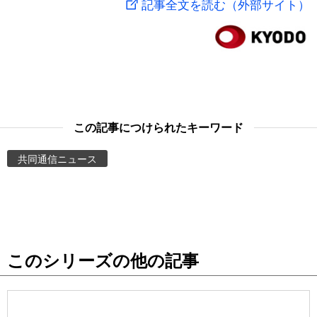
記事全文を読む（外部サイト）
スポーツ・東京2020
文化
動画/Live
科学・技術
Books
暮らし
Cinema
この記事につけられたキーワード
スポーツ・東京2020
Topics
共同通信ニュース
Images
People
このシリーズの他の記事
東京
お知らせ