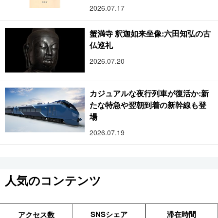
2026.07.17
蟹満寺 釈迦如来坐像:六田知弘の古
仏巡礼
2026.07.20
カジュアルな夜行列車が復活か:新
たな特急や翌朝到着の新幹線も登
場
2026.07.19
人気のコンテンツ
SNSシェア
滞在時間
アクセス数