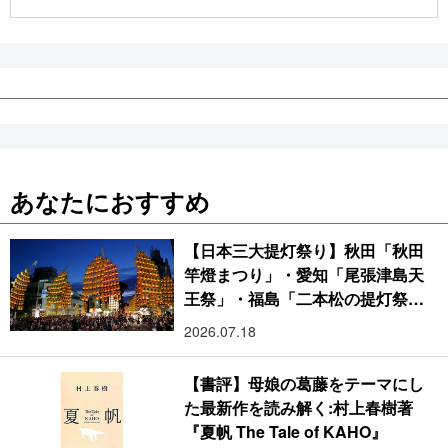
公式SNS
あなたにおすすめ
【日本三大提灯祭り】秋田「秋田
竿燈まつり」・愛知「尾張津島天
王祭」・福島「二本松の提灯祭
り」:おびただしい灯火が夜空を照
2026.07.18
らす光の祭典
【書評】母娘の葛藤をテーマにし
た最新作を読み解く:村上春樹著
『夏帆 The Tale of KAHO』