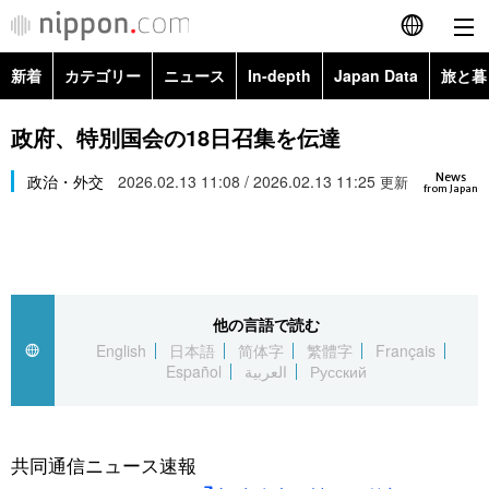
新着
カテゴリー
ニュース
In-depth
Japan Data
旅と暮
English
政治・外交
Topics
政府、特別国会の18日召集を伝達
简体字
News
経済・ビジネス
政治・外交
2026.02.13 11:08 / 2026.02.13 11:25
Images
更新
繁體字
from Japan
カテゴリー
国際・海外
People
Français
政治・外交
ニュース
社会
東京
Español
他の言語で読む
経済・ビジネス
トップ
In-depth
文化
お知らせ
English
日本語
简体字
繁體字
Français
العربية
Español
العربية
Русский
国際
アーカイブ
Japan Data
科学・技術
Русский
社会
旅と暮らし
暮らし
共同通信ニュース速報